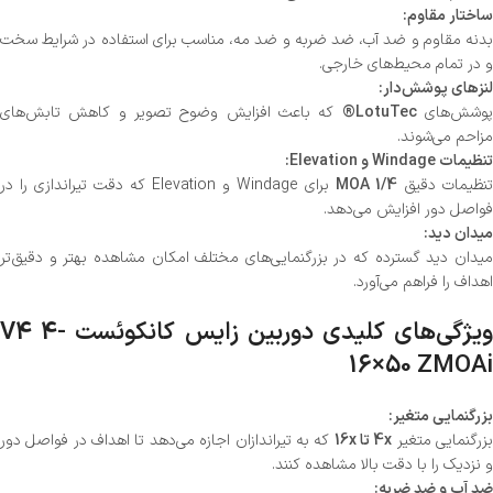
ساختار مقاوم:
بدنه مقاوم و ضد آب، ضد ضربه و ضد مه، مناسب برای استفاده در شرایط سخت
و در تمام محیط‌های خارجی.
لنزهای پوشش‌دار:
وشش‌های
LotuTec®
که باعث افزایش وضوح تصویر و کاهش تابش‌های
مزاحم می‌شوند.
تنظیمات Windage و Elevation:
تنظیمات دقیق
1/4 MOA
برای Windage و Elevation که دقت تیراندازی را در
فواصل دور افزایش می‌دهد.
میدان دید:
میدان دید گسترده که در بزرگنمایی‌های مختلف امکان مشاهده بهتر و دقیق‌تر
اهداف را فراهم می‌آورد.
ویژگی‌های کلیدی دوربین زایس کانکوئست V4 4-
16×50 ZMOAi
بزرگنمایی متغیر:
زرگنمایی متغیر
4x تا 16x
که به تیراندازان اجازه می‌دهد تا اهداف در فواصل دور
و نزدیک را با دقت بالا مشاهده کنند.
ضد آب و ضد ضربه: