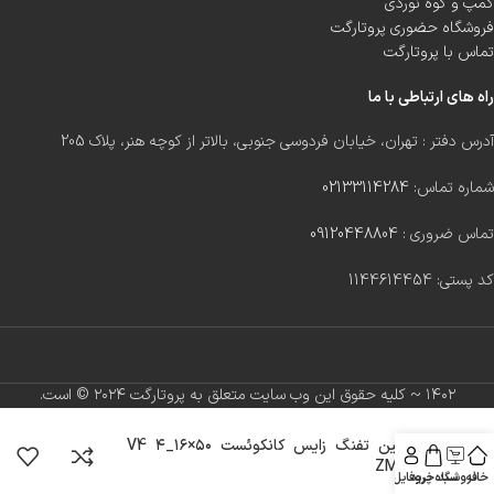
کمپ و کوه نوردی
فروشگاه حضوری پروتارگت
تماس با پروتارگت
راه های ارتباطی با ما
آدرس دفتر : تهران، خیابان فردوسی جنوبی، بالاتر از کوچه هنر، پلاک 205
شماره تماس:
02133114284
تماس ضروری :
09120448804
کد پستی: 1144614454
۱۴۰۲ ~ کلیه حقوق این وب سایت متعلق به پروتارگت ۲۰۲۴ ©️ است.
دوربین تفنگ زایس کانکوئست V4 ۴_۱۶×۵۰
ZMOAi
خانه
فروشگاه
سبد خرید
پروفایل