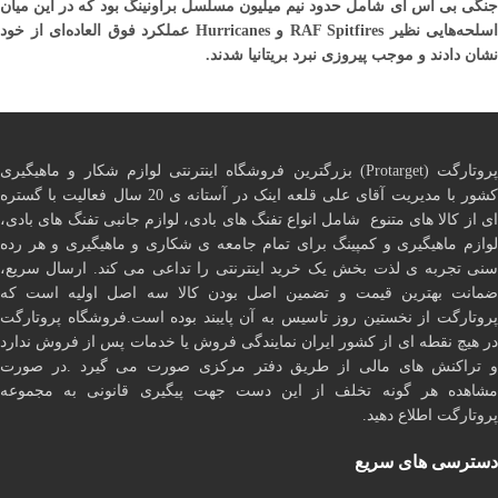
جنگی بی اس ای شامل حدود نیم میلیون مسلسل براونینگ بود که در این میان
اسلحه‌هایی نظیر RAF Spitfires و Hurricanes عملکرد فوق العاده‌ای از خود
نشان دادند و موجب پیروزی نبرد بریتانیا شدند.
پروتارگت (Protarget) بزرگترین فروشگاه اینترنتی لوازم شکار و ماهیگیری
کشور با مدیریت آقای علی قلعه اینک در آستانه ی 20 سال فعالیت با گستره
ای از کالا های متنوع شامل انواع تفنگ های بادی، لوازم جانبی تفنگ های بادی،
لوازم ماهیگیری و کمپینگ برای تمام جامعه ی شکاری و ماهیگیری و هر رده
سنی تجربه ی لذت بخش یک خرید اینترنتی را تداعی می کند. ارسال سریع،
ضمانت بهترین قیمت و تضمین اصل بودن کالا سه اصل اولیه است که
پروتارگت از نخستین روز تاسیس به آن پایبند بوده است.فروشگاه پروتارگت
در هیچ نقطه ای از کشور ایران نمایندگی فروش یا خدمات پس از فروش ندارد
و تراکنش های مالی از طریق دفتر مرکزی صورت می گیرد .در صورت
مشاهده هر گونه تخلف از این دست جهت پیگیری قانونی به مجموعه
پروتارگت اطلاع دهید.
دسترسی های سریع