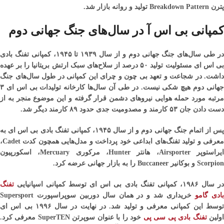
پترن Breakdown Pattern تولید و روانه بازار شد.
کمپانی بی اس آ در سال‌های جنگ جهانی دوم
در طی سال‌های جنگ جهانی دوم و از سال ۱۹۳۹ تا ۱۹۴۵، کمپانی تفنگ بادی
بی اس ای مسئولیت تولید ۵۰ درصد از سلاح‌های سبک ارتش بریتانیا را بر عهده
داشت. در شجاعت و تعهد بی چون و چرای این کمپانی در طول سال‌های جنگ
جهانی دوم هیچ شکی نیست. در طی آن سال‌ها کارخانه تولیدات بی اس ای ۳
مرتبه مورد حمله هوایی نیروهای دشمن قرار گرفته و این موضوع منجر به از
دست دادن جان ۵۳ کارمند و مصدومیت جدی حدود ۸۹ کارمند دیگر شد.
پس از اتمام جنگ جهانی دوم و از سال ۱۹۴۵، کمپانی تفنگ بادی بی اس ای به
معرفی و تولید تفنگ‌های ابداعی خود پرداخت و مدل‌هایی همچون کدت Cadet،
ایراستوپر Airsporter، هانتر Hunter، مرکوری Mercuary، اسکورپیون
Scorpion و بوکانیر Buccaneer را به بازار جهانی عرضه کرد.
ر سال ۱۹۸۶، کمپانی تفنگ بادی بی اس ای توسط کمپانی اسپانیایی
تفنگ
ادی گامو
خریداری شد و در همان سال دوربین سوپراسپورت Supersport
توسط این کمپانی معرفی و تولید شد. در نهایت در سال ۱۹۹۶ بی اس ای
ولین
تفنگ بادی پی سی پی
خود را با عنوان سوپرتن SuperTEN معرفی کرد.