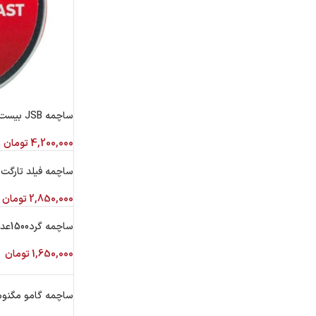
ساچمه JSB بیست گرین 33 150 تایی
4,200,000
تومان
ساچمه فیلد تارگت 
2,850,000
تومان
ساچمه گرد‌1500عددی BLASTER
1,650,000
تومان
ساچمه گامو مگنوم کا