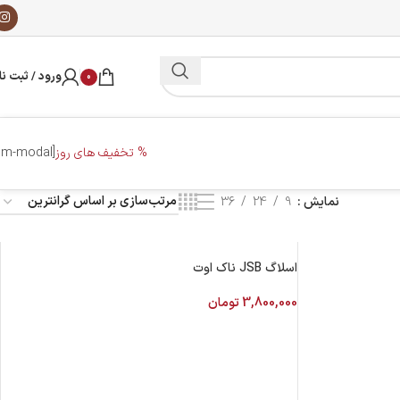
ورود / ثبت نا
0
% تخفیف های روز
[dm-modal]
نمایش
9
24
36
اسلاگ JSB ناک اوت
3,800,000
تومان