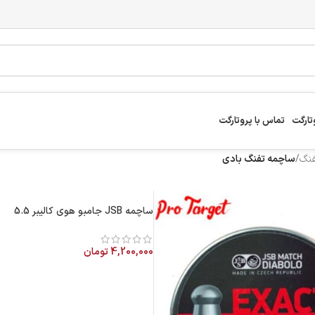
تارگت
تماس با پروتارگت
فنگ
/
ساچمه تفنگ بادی
ساچمه JSB جامبو هوی کالیبر 5.5
4,200,000
تومان