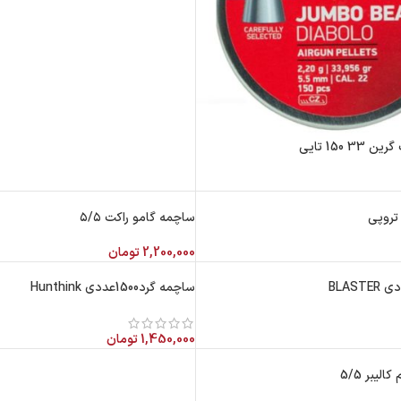
تروپی
ساچمه گامو راکت ۵/۵
2,200,000
تومان
ساچمه گرد‌1500عددی Hunthink
1,450,000
تومان
لیبر 5/5