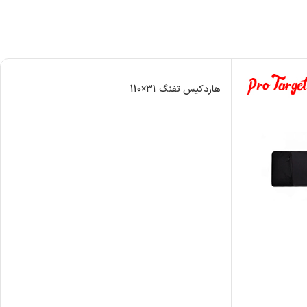
هاردکیس تفنگ 31×110