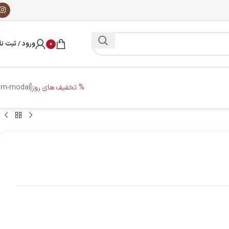
ورود / ثبت نا
0
% تخفیف های روز
[dm-modal]