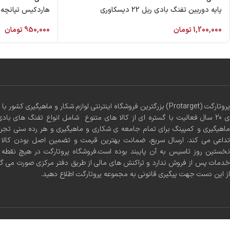
پایه دوربین تفنگ بادی ریل 22 دیسکاوری
هاردکیس تپانچه 
1,200,000
تومان
950,000
تومان
پروتارگت (Protarget) بزرگترین فروشگاه اینترنتی لوازم شکار و ماهیگیری 
ی 20 سال فعالیت با گستره ای از کالا های متنوع شامل انواع تفنگ های بادی
ماهیگیری و کمپینگ برای تمام جامعه ی شکاری و ماهیگیری و هر رده سنی تجر
تداعی می کند. ارسال سریع، ضمانت بهترین قیمت و تضمین اصل بودن کالا س
نخستین روز تاسیس به آن پایبند بوده است.فروشگاه پروتارگت در هیچ نقطه ا
خدمات پس از فروش ندارد و تراکنش های مالی از طریق دفتر مرکزی صورت می گ
از این دست جهت پیگیری قانونی به مجموعه پروتارگت اطلاع دهید.