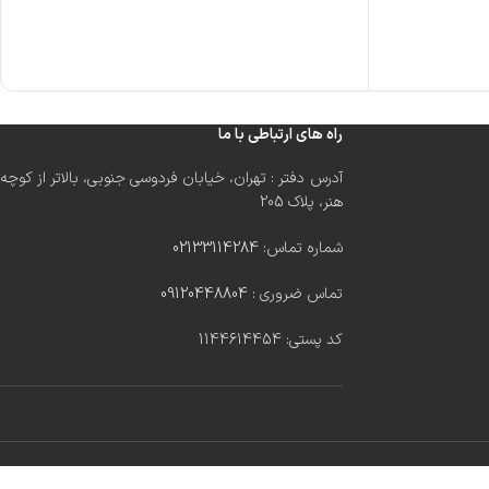
راه های ارتباطی با ما
آدرس دفتر : تهران، خیابان فردوسی جنوبی، بالاتر از کوچه
هنر، پلاک 205
شماره تماس:
02133114284
تماس ضروری :
09120448804
کد پستی: 1144614454