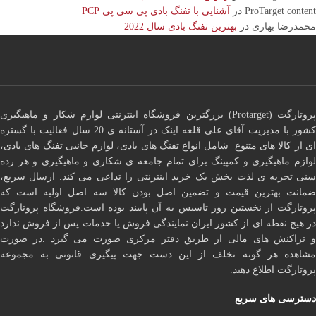
ProTarget content
در
آشنایی با تفنگ بادی پی سی پی PCP
محمدرضا بهاری
در
بهترین تفنگ بادی سال 2022
پروتارگت (Protarget) بزرگترین فروشگاه اینترنتی لوازم شکار و ماهیگیری
کشور با مدیریت آقای علی قلعه اینک در آستانه ی 20 سال فعالیت با گستره
ای از کالا های متنوع شامل انواع تفنگ های بادی، لوازم جانبی تفنگ های بادی،
لوازم ماهیگیری و کمپینگ برای تمام جامعه ی شکاری و ماهیگیری و هر رده
سنی تجربه ی لذت بخش یک خرید اینترنتی را تداعی می کند. ارسال سریع،
ضمانت بهترین قیمت و تضمین اصل بودن کالا سه اصل اولیه است که
پروتارگت از نخستین روز تاسیس به آن پایبند بوده است.فروشگاه پروتارگت
در هیچ نقطه ای از کشور ایران نمایندگی فروش یا خدمات پس از فروش ندارد
و تراکنش های مالی از طریق دفتر مرکزی صورت می گیرد .در صورت
مشاهده هر گونه تخلف از این دست جهت پیگیری قانونی به مجموعه
پروتارگت اطلاع دهید.
دسترسی های سریع