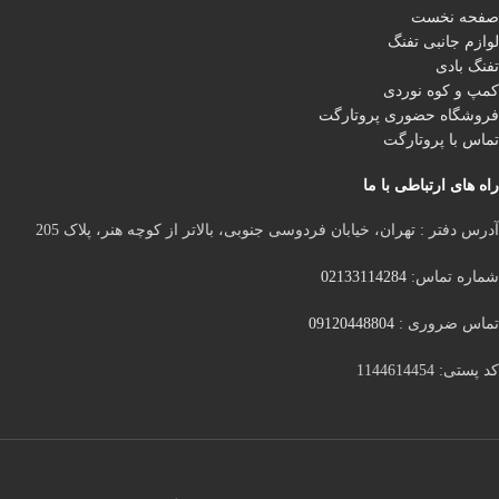
صفحه نخست
لوازم جانبی تفنگ
تفنگ بادی
کمپ و کوه نوردی
فروشگاه حضوری پروتارگت
تماس با پروتارگت
راه های ارتباطی با ما
آدرس دفتر : تهران، خیابان فردوسی جنوبی، بالاتر از کوچه هنر، پلاک 205
شماره تماس:
02133114284
تماس ضروری :
09120448804
کد پستی: 1144614454