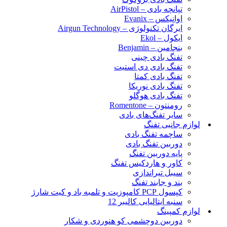
تپانچه بادی – AirPistol
اوانیکس – Evanix
ایرگان تکنولوژی – Airgun Technology
ایکول – Ekol
بنجامین – Benjamin
تفنگ بادی چینی
تفنگ بادی دی استیت
تفنگ بادی کمتا
تفنگ بادی نوریکا
تفنگ بادی هوگلو
رومنتون – Romentone
سایر تفنگ‌های بادی
لوازم جانبی تفنگ
ساچمه تفنگ بادی
دوربین تفنگ بادی
پایه دوربین تفنگ
کاور و هاردکیس تفنگ
سیبل تیراندازی
بند و جابند تفنگ
کپسول PCP کامپوزیت و تلمبه باد و کیت شارژ
سنبه ایتالیایی کالیبر 12
لوازم کمپینگ
دوربین دوچشمی کو هنوردی و شکار