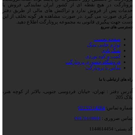
پروتارگت در هیچ نقطه ای از کشور ایران نمایندگی فروش یا
خدمات پس از فروش ندارد و تراکنش های مالی از طریق دفتر
مرکزی صورت می گیرد .در صورت مشاهده هر گونه تخلف از این
دست جهت پیگیری قانونی به مجموعه پروتارگت اطلاع دهید.
دسترسی های سریع
صفحه نخست
لوازم جانبی تفنگ
تفنگ بادی
کمپ و کوه نوردی
فروشگاه حضوری پروتارگت
تماس با پروتارگت
راه های ارتباطی با ما
آدرس دفتر : تهران، خیابان فردوسی جنوبی، بالاتر از کوچه هنر،
پلاک 205
شماره تماس:
02133114284
تماس ضروری :
09120448804
کد پستی: 1144614454