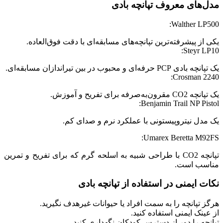
مدل‌های معروف تپانچه بادی
Walther LP500:
یکی از پیشرفته‌ترین تپانچه‌های مسابقه‌ای با دقت فوق‌العاده.
Steyr LP10:
یک تپانچه بادی PCP حرفه‌ای و محبوب در بین تیراندازان مسابقه‌ای.
Crosman 2240:
یک تپانچه CO2 مقرون‌به‌صرفه برای تفریح و آموزش.
Benjamin Trail NP Pistol:
یک مدل نیتروپیستونی با عملکرد نرم و صدای کم.
Umarex Beretta M92FS:
تپانچه CO2 با طراحی شبیه به اسلحه گرم که برای تفریح و تمرین
مناسب است.
نکات ایمنی در استفاده از تپانچه بادی
هرگز تپانچه را به سمت افراد یا حیوانات غیرهدف نگیرید.
از عینک ایمنی استفاده کنید.
تپانچه را دور از دسترس کودکان نگهداری کنید.