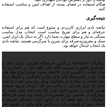
هنگام استفاده در فضای بسته، از اهداف ایمن و مناسب استفاده
کنید.
نتیجه‌گیری
تپانچه بادی ابزاری کاربردی و متنوع است که هم برای استفاده
حرفه‌ای و هم برای تفریح مناسب است. انتخاب مدل مناسب
بستگی به نیاز و سطح مهارت شما دارد. اگر به دنبال یک ابزار ایمن،
سبک و مقرون‌به‌صرفه برای تمرین یا سرگرمی هستید، تپانچه بادی
یک انتخاب ایده‌آل خواهد بود.
پروتارگت (Protarget) بزرگترین فروشگاه اینترنتی لوازم شکار و
ماهیگیری کشور با مدیریت آقای علی قلعه اینک در آستانه ی 20
سال فعالیت با گستره ای از کالا های متنوع شامل انواع تفنگ های
بادی، لوازم جانبی تفنگ های بادی، لوازم ماهیگیری و کمپینگ برای
تمام جامعه ی شکاری و ماهیگیری و هر رده سنی تجربه ی لذت
بخش یک خرید اینترنتی را تداعی می کند. ارسال سریع، ضمانت
بهترین قیمت و تضمین اصل بودن کالا سه اصل اولیه است که
پروتارگت از نخستین روز تاسیس به آن پایبند بوده است.فروشگاه
پروتارگت در هیچ نقطه ای از کشور ایران نمایندگی فروش یا
خدمات پس از فروش ندارد و تراکنش های مالی از طریق دفتر