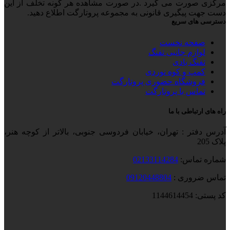
مرکزی صورت می گیرد .در صورت مشاهده هر گونه تخلف از این
دست جهت پیگیری قانونی به مجموعه پروتارگت اطلاع دهید.
دسترسی های سریع
صفحه نخست
لوازم جانبی تفنگ
تفنگ بادی
کمپ و کوه نوردی
فروشگاه حضوری پروتارگت
تماس با پروتارگت
راه های ارتباطی با ما
آدرس دفتر : تهران، خیابان فردوسی جنوبی، بالاتر از کوچه هنر،
پلاک 205
شماره تماس:
02133114284
تماس ضروری :
09120448804
کد پستی: 1144614454