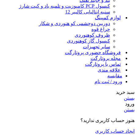
بند و جابند تفنگ
کپسول PCP کامپوزیت و تلمبه باد و کیت شارژ
سنبه ایتالیایی کالیبر 12
لوازم کمپینگ
دوربین دوچشمی کو هنوردی و شکار
چراغ قوه
ظروف کوهنوردی
کپسول گاز کوهنوردی
سایر تجهیزات
فروشگاه حضوری پروتارگت
مجله پروتارگت
تماس با پروتارگت
علاقه مندی
مقایسه
ورود / ثبت نام
سبد خرید
بستن
ورود
بستن
هنوز حساب کاربری ندارید؟
ایجاد حساب کاربری