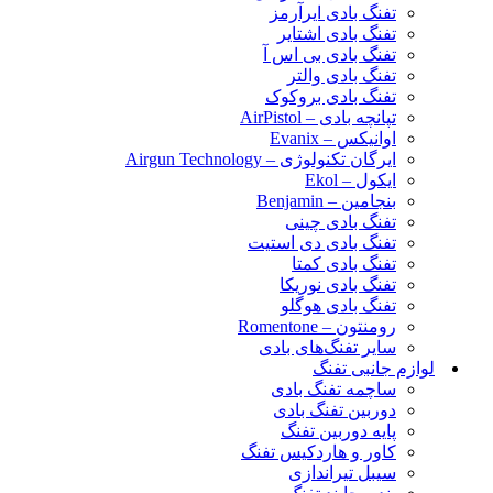
تفنگ بادی ایرآرمز
تفنگ بادی اشتایر
تفنگ بادی بی اس آ
تفنگ بادی والتر
تفنگ بادی بروکوک
تپانچه بادی – AirPistol
اوانیکس – Evanix
ایرگان تکنولوژی – Airgun Technology
ایکول – Ekol
بنجامین – Benjamin
تفنگ بادی چینی
تفنگ بادی دی استیت
تفنگ بادی کمتا
تفنگ بادی نوریکا
تفنگ بادی هوگلو
رومنتون – Romentone
سایر تفنگ‌های بادی
لوازم جانبی تفنگ
ساچمه تفنگ بادی
دوربین تفنگ بادی
پایه دوربین تفنگ
کاور و هاردکیس تفنگ
سیبل تیراندازی