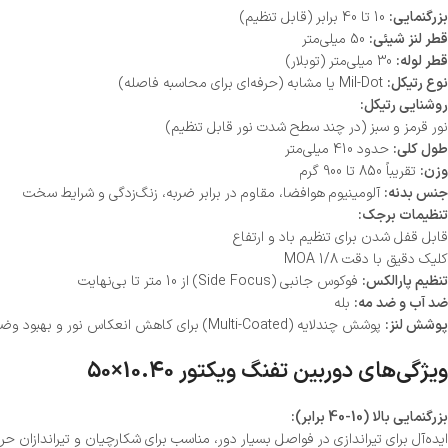
بزرگنمایی:
10 تا 40 برابر (قابل تنظیم)
قطر لنز شیئی:
50 میلی‌متر
قطر لوله:
30 میلی‌متر (توبلار)
نوع رتیکل:
Mil-Dot یا مشابه (حرفه‌ای برای محاسبه فاصله)
روشنایی رتیکل:
نور قرمز و سبز (در چند سطح شدت نور قابل تنظیم)
طول کلی:
حدود 410 میلی‌متر
وزن:
تقریباً 850 تا 900 گرم
جنس بدنه:
آلومینیوم هوافضا، مقاوم در برابر ضربه، زنگ‌زدگی و شرایط سخت
تنظیمات برجک:
قابل قفل شدن برای تنظیم باد و ارتفاع
کلیک دقیق با دقت 1/8 MOA
تنظیم پارالکس:
فوکوس جانبی (Side Focus) از 10 متر تا بی‌نهایت
ضد آب و ضد مه:
بله
پوشش لنز:
پوشش چندلایه (Multi-Coated) برای کاهش انعکاس نور و بهبود وضوح تصویر
ویژگی‌های دوربین تفنگ ویکتور 10.40×50
بزرگنمایی بالا (10-40 برابر):
ایده‌آل برای تیراندازی در فواصل بسیار دور، مناسب برای شکارچیان و تیراندازان حرف