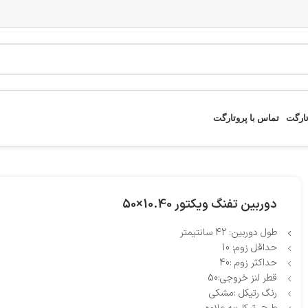
تارگت
تماس با پروتارگت
دوربین تفنگ ویکتور 10.40×50
طول دوربین: 42 سانتیمتر
حداقل زوم: 10
حداکثر زوم :40
قطر لنز خروجی:50
رنگ رتیکل :مشکی