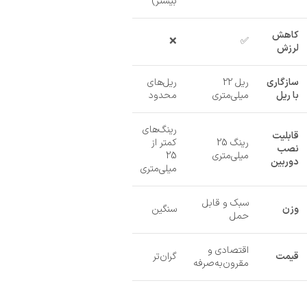
بیشتر)
کاهش
❌
✅
لرزش
سازگاری
ریل 22
ریل‌های
با ریل
میلی‌متری
محدود
رینگ‌های
قابلیت
رینگ 25
کمتر از
نصب
میلی‌متری
25
دوربین
میلی‌متری
سبک و قابل
وزن
سنگین
حمل
اقتصادی و
قیمت
گران‌تر
مقرون‌به‌صرفه