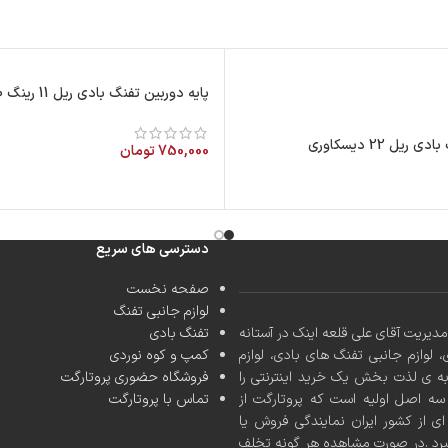
پایه دوربین تفنگ بادی ریل 11 رینگ 30
یل 22 دیسکاوری
750,000
تومان
دسترسی های سریع
صفحه نخست
لوازم جانبی تفنگ
کشور با مدیریت آقای علی قلعه اینک در آستانه
تفنگ بادی
، لوازم جانبی تفنگ های بادی، لوازم
کمپ و کوه نوردی
به ی لذت بخش یک خرید اینترنتی را
فروشگاه حضوری پروتارگت
ه اصل اولیه است که پروتارگت از
تماس با پروتارگت
ی از کشور ایران نمایندگی فروش یا
یرد .در صورت مشاهده هر گونه تخلف