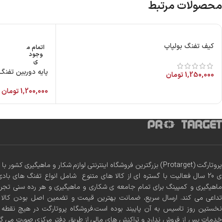
محصولات مرتبط
کیف تفنگ بولپاپ
اتمام م
وجود
ی
پایه دوربین تفنگ بادی ر
1,250,000
تومان
1,200,000
تومان
پروتارگت (Protarget) بزرگترین فروشگاه اینترنتی لوازم شکار و ماهیگیری 
ی 20 سال فعالیت با گستره ای از کالا های متنوع شامل انواع تفنگ های بادی
ماهیگیری و کمپینگ برای تمام جامعه ی شکاری و ماهیگیری و هر رده سنی تجر
تداعی می کند. ارسال سریع، ضمانت بهترین قیمت و تضمین اصل بودن کالا س
نخستین روز تاسیس به آن پایبند بوده است.فروشگاه پروتارگت در هیچ نقطه ا
خدمات پس از فروش ندارد و تراکنش های مالی از طریق دفتر مرکزی صورت می گ