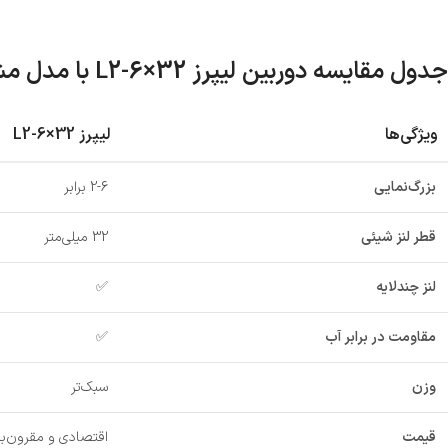
جدول مقایسه دوربین لیپرز L2-6×32 با مدل مشابه
ویژگی‌ها
لیپرز L2-6×32
بزرگ‌نمایی
2-6 برابر
قطر لنز شیئی
32 میلی‌متر
لنز چندلایه
✅
مقاومت در برابر آب
✅
وزن
سبک‌تر
قیمت
اقتصادی و مقرون‌به