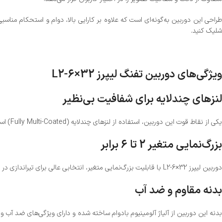
شلیک کنید.
ویژگی‌های دوربین تفنگ لیپرز L2-6×32
لنزهای چندلایه برای شفافیت بی‌نظیر
یکی از نقاط قوت این دوربین، استفاده از لنزهای چندلایه (Fully Multi-Coated) است که باعث بهبود عبور نور و کاهش بازتاب‌ها می‌شود. این ویژگی تصاویری شفاف‌تر و واضح‌تر را حتی در شرایط نوری کم ارائه می‌دهد.
بزرگ‌نمایی متغیر 2 تا 6 برابر
دوربین لیپرز L2-6×32 با قابلیت بزرگ‌نمایی متغیر، انتخابی عالی برای تیراندازی در فواصل مختلف است. شما می‌توانید بسته به نیاز خود، بزرگ‌نمایی را از 2 تا 6 برابر تنظیم کنید و با دقت بیشتری روی هدف تمرکز کنید.
بدنه مقاوم و ضد آب
بدنه این دوربین از آلیاژ آلومینیوم بادوام ساخته شده و دارای ویژگی‌های ضد آب 