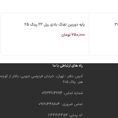
پایه دوربین تفنگ بادی ریل 22 رینگ 25
750,000
تومان
راه های ارتباطی با ما
آدرس دفتر : تهران، خیابان فردوسی جنوبی، بالاتر از کوچه
هنر، پلاک 205
شماره تماس:
02133114284
تماس ضروری :
09120448804
کد پستی: 1144614454