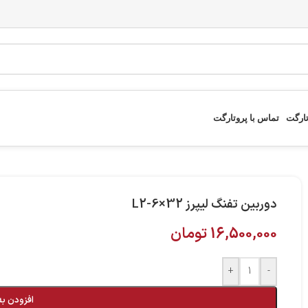
تارگت
تماس با پروتارگت
دوربین تفنگ لیپرز L2-6×32
16,500,000
تومان
+
-
افزودن به