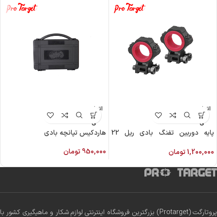
اتمام م
اتمام م
وجود
وجود
ی
ی
پایه دوربین تفنگ بادی ریل 22
هاردکیس تپانچه بادی
دیسکاوری
950,000
تومان
1,200,000
تومان
پروتارگت (Protarget) بزرگترین فروشگاه اینترنتی لوازم شکار و ماهیگیری کشور با