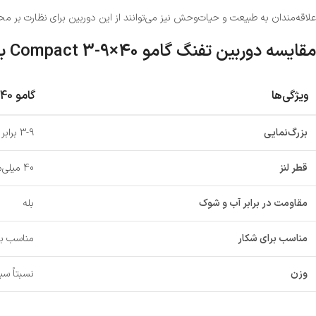
علاقه‌مندان به طبیعت و حیات‌وحش نیز می‌توانند از این دوربین برای نظارت بر م
مقایسه دوربین تفنگ گامو Compact 3-9×40 با دوربین تفنگ لیپرز L2-6×32
ویژگی‌ها
گامو COMPACT 3-9×40
بزرگ‌نمایی
3-9 برابر
قطر لنز
40 میلی‌متر
مقاومت در برابر آب و شوک
بله
مناسب برای شکار
مناسب بر
وزن
نسبتاً س