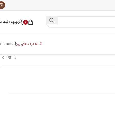
ورود / ثبت نا
0
% تخفیف های روز
[dm-modal]