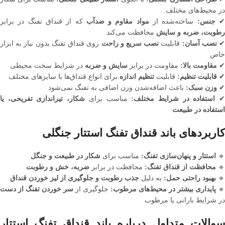
در محیط‌های مختلف
جنس:
ساخته‌شده از
مواد مقاوم و ضدآب
که از قنداق تفنگ در برابر
رطوبت، ضربه و سایش
محافظت می‌کند
نصب آسان:
قابلیت
نصب سریع و راحت
روی قنداق تفنگ بدون نیاز به ابزار
خاص
✔
مقاومت بالا:
مقاومت در برابر
سایش و ضربه
در شرایط سخت محیطی
✔
قابلیت تنظیم:
قابلیت
تنظیم اندازه
برای انواع قنداق‌ها با سایزهای مختلف
✔
وزن سبک:
باعث اضافه‌شدن وزن اضافی به تفنگ نمی‌شود
استفاده در شرایط مختلف:
مناسب برای
شکار، تیراندازی تفریحی، یا
استفاده در طبیعت
کاربردهای باند قنداق تفنگ استتار جنگلی
🔹
استتار و پنهان‌سازی تفنگ:
مناسب برای
شکار در طبیعت و جنگل
🔹
محافظت از قنداق تفنگ:
محافظت در برابر
ضربه، خش و رطوبت
🔹
بهبود راحتی حمل:
به دلیل
جذب رطوبت و جلوگیری از لیز خوردن قنداق
🔹
پایداری بیشتر در محیط‌های مرطوب:
جلوگیری از
سر خوردن تفنگ از دست
در شرایط بارانی یا مرطوب
سوالات متداول درباره باند قنداق تفنگ استتار