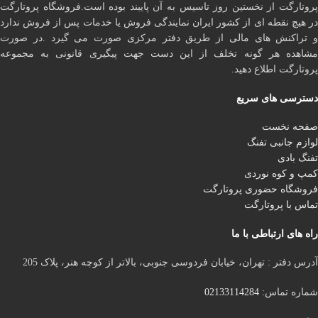
پروتارگت از نخستین روز تاسیس به آن پایبند بوده است.فروشگاه پروتارگت
در هیچ نقطه ای از کشور ایران نمایندگی فروش یا خدمات پس از فروش ندارد
و تراکنش های مالی از طریق دفتر مرکزی صورت می گیرد .در صورت
مشاهده هر گونه تخلف از این دست جهت پیگیری قانونی به مجموعه
پروتارگت اطلاع دهید.
دسترسی های سریع
صفحه نخست
لوازم جانبی تفنگ
تفنگ بادی
کمپ و کوه نوردی
فروشگاه حضوری پروتارگت
تماس با پروتارگت
راه های ارتباطی با ما
آدرس دفتر : تهران، خیابان فردوسی جنوبی، بالاتر از کوچه هنر، پلاک 205
شماره تماس:
02133114284