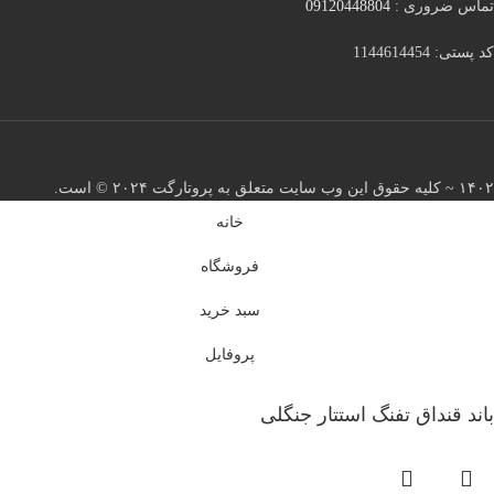
تماس ضروری :
09120448804
کد پستی: 1144614454
۱۴۰۲ ~ کلیه حقوق این وب سایت متعلق به پروتارگت ۲۰۲۴ ©️ است.
خانه
فروشگاه
سبد خرید
پروفایل
باند قنداق تفنگ استتار جنگلی