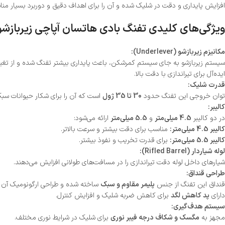
افزایش پایداری و دقت در شلیک شده و آن را برای اهداف دقیق و دوربرد بسیار منا
ویژگی‌های کلیدی تفنگ بادی هاتسان آپاچی زیربازشو
مکانیزم زیربازشو (Underlever):
سیستم زیربازشو به جای سیستم کمرشکن، باعث پایداری بیشتر تفنگ شده و از تغییر د
ایده‌آل برای تیراندازی با دقت بالا.
قدرت شلیک:
توان خروجی این تفنگ حدود
30 تا 35 ژول
است که آن را برای شکار حیوانات سب
کالیبر:
در دو کالیبر
4.5 میلی‌متر
و
5.5 میلی‌متر
ارائه می‌شود:
کالیبر 4.5 میلی‌متر:
مناسب برای دقت بیشتر و سرعت بالاتر.
کالیبر 5.5 میلی‌متر:
برای قدرت تخریب و نفوذ بیشتر.
لوله شیار‌دار (Rifled Barrel):
شیارهای داخل لوله دقت تیراندازی را در مسافت‌های طولانی افزایش می‌دهند.
طراحی قنداق:
قنداق این تفنگ از جنس
پلیمر مقاوم و سبک
ساخته شده و طراحی ارگونومیک آن را
دارای
پد کاهش لگد
برای کاهش ضربه شلیک و افزایش کنترل.
سیستم هدف‌گیری:
مجهز به
مگسک و شکاف درجه فیبر نوری
برای شلیک در شرایط نوری مختلف.