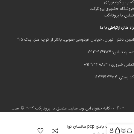
کمپ و کوه نوردی
فروشگاه حضوری پروتارگت
تماس با پروتارگت
راه های ارتباطی با ما
آدرس دفتر : تهران، خیابان فردوسی جنوبی، بالاتر از کوچه هنر، پلاک 205
شماره تماس:
02133114284
تماس ضروری :
09120448804
کد پستی: 1144614454
۱۴۰۲ ~ کلیه حقوق این وب سایت متعلق به پروتارگت ۲۰۲۴ ©️ است.
تفنگ بادی pcp هاتسان نوا