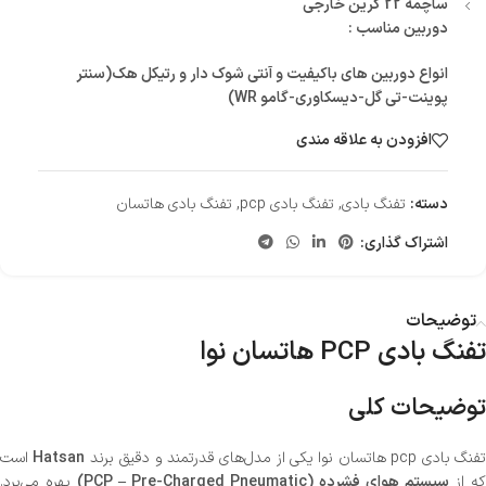
ساچمه 22 گرین خارجی
دوربین مناسب :
انواع دوربین های باکیفیت و آنتی شوک دار و رتیکل هک(سنتر
پوینت-تی گل-دیسکاوری-گامو WR)
افزودن به علاقه مندی
دسته:
تفنگ بادی
,
تفنگ بادی pcp
,
تفنگ بادی هاتسان
اشتراک گذاری:
توضیحات
تفنگ بادی PCP هاتسان نوا
توضیحات کلی
فنگ بادی pcp هاتسان نوا یکی از مدل‌های قدرتمند و دقیق برند
Hatsan
است
که از
سیستم هوای فشرده (PCP – Pre-Charged Pneumatic)
بهره می‌برد.