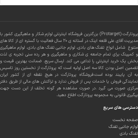
پروتارگت (Protarget) بزرگترین فروشگاه اینترنتی لوازم شکار و ماهیگیری کشور با
مدیریت آقای علی قلعه اینک در آستانه ی 20 سال فعالیت با گستره ای از کالا های
متنوع شامل انواع تفنگ های بادی، لوازم جانبی تفنگ های بادی، لوازم ماهیگیری
و کمپینگ برای تمام جامعه ی شکاری و ماهیگیری و هر رده سنی تجربه ی لذت
بخش یک خرید اینترنتی را تداعی می کند. ارسال سریع، ضمانت بهترین قیمت و
تضمین اصل بودن کالا سه اصل اولیه است که پروتارگت از نخستین روز تاسیس
به آن پایبند بوده است.فروشگاه پروتارگت در هیچ نقطه ای از کشور ایران
نمایندگی فروش یا خدمات پس از فروش ندارد و تراکنش های مالی از طریق دفتر
مرکزی صورت می گیرد .در صورت مشاهده هر گونه تخلف از این دست جهت
پیگیری قانونی به مجموعه پروتارگت اطلاع دهید.
دسترسی های سریع
صفحه نخست
لوازم جانبی تفنگ
تفنگ بادی