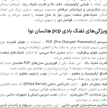
ین تفنگ با
طراحی ارگونومیک، دقت بالا و قدرت شلیک زیاد
، گزینه‌ای ایده‌آل
برای
شکارچیان و تیراندازان حرفه‌ای
محسوب می‌شود. مخزن بزرگ این تفنگ
امکان
شلیک‌های متعدد بدون نیاز به شارژ مجدد
را فراهم می‌کند و دقت
فوق‌العاده آن، استفاده در
فواصل دور
را تسهیل می‌کند.
ویژگی‌های تفنگ بادی pcp هاتسان نوا
یستم PCP (Pre-Charged Pneumatic)
– استفاده از
هوای فشرده
برای
تأمین نیروی شلیک که منجر به دقت بالا و کاهش ارتعاشات می‌شود.
خزن هوای پرظرفیت
– دارای
مخزن 500 سی‌سی
که امکان
شلیک‌های متعدد
را بدون نیاز به شارژ مجدد فراهم می‌کند.
درت شلیک بالا
– این تفنگ یکی از
قوی‌ترین مدل‌های PCP هاتسان
است که
برای شکار حیوانات متوسط تا بزرگ و تیراندازی در فواصل دور مناسب است.
نداق ارگونومیک و مقاوم
– طراحی شده از
چوب یا پلیمر مقاوم
که به تیرانداز
کنترل بهتری روی تفنگ می‌دهد.
لوله رایفل‌دار دقیق
– دارای
خان‌کشی داخلی (Rifled Barrel)
که باعث افزایش
دقت و کاهش انحراف گلوله در مسافت‌های طولانی می‌شود.
یل استاندارد 22 میلی‌متری
– امکان
نصب دوربین اپتیکی و تجهیزات جانبی
برای
دقت بیشتر در تیراندازی.
کانیزم مسلح‌سازی اهرمی جانبی
– این مکانیزم موجب
سریع‌تر و راحت‌تر شدن