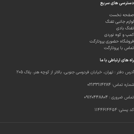
دسترسی های سریع
صفحه نخست
لوازم جانبی تفنگ
تفنگ بادی
کمپ و کوه نوردی
فروشگاه حضوری پروتارگت
تماس با پروتارگت
راه های ارتباطی با ما
آدرس دفتر : تهران، خیابان فردوسی جنوبی، بالاتر از کوچه هنر، پلاک 205
شماره تماس:
02133114284
تماس ضروری :
09120448804
کد پستی: 1144614454