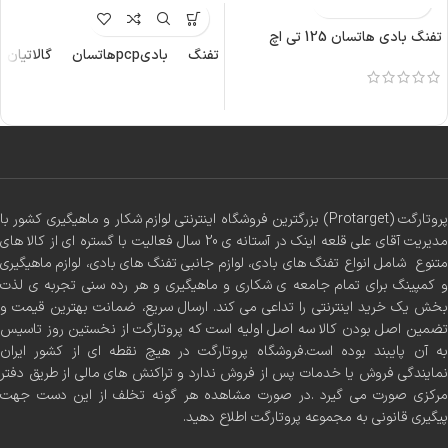
تفنگ بادی هاتسان 125 تی اچ
تفنگ بادیpcpهاتسان گالاتیان
قنداق فایبر
پروتارگت (Protarget) بزرگترین فروشگاه اینترنتی لوازم شکار و ماهیگیری کشور با
مدیریت آقای علی قلعه اینک در آستانه ی 20 سال فعالیت با گستره ای از کالا های
متنوع شامل انواع تفنگ های بادی، لوازم جانبی تفنگ های بادی، لوازم ماهیگیری
و کمپینگ برای تمام جامعه ی شکاری و ماهیگیری و هر رده سنی تجربه ی لذت
بخش یک خرید اینترنتی را تداعی می کند. ارسال سریع، ضمانت بهترین قیمت و
تضمین اصل بودن کالا سه اصل اولیه است که پروتارگت از نخستین روز تاسیس
به آن پایبند بوده است.فروشگاه پروتارگت در هیچ نقطه ای از کشور ایران
نمایندگی فروش یا خدمات پس از فروش ندارد و تراکنش های مالی از طریق دفتر
مرکزی صورت می گیرد .در صورت مشاهده هر گونه تخلف از این دست جهت
پیگیری قانونی به مجموعه پروتارگت اطلاع دهید.