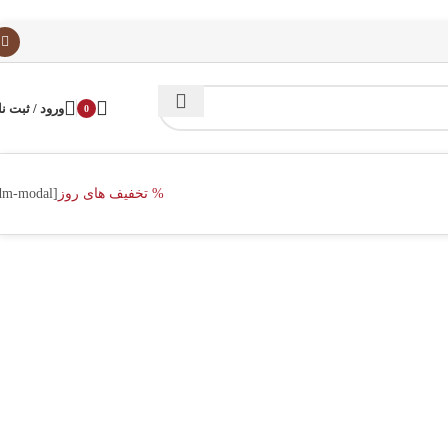
ورود / ثبت نا
0
% تخفیف های روز
[dm-modal]