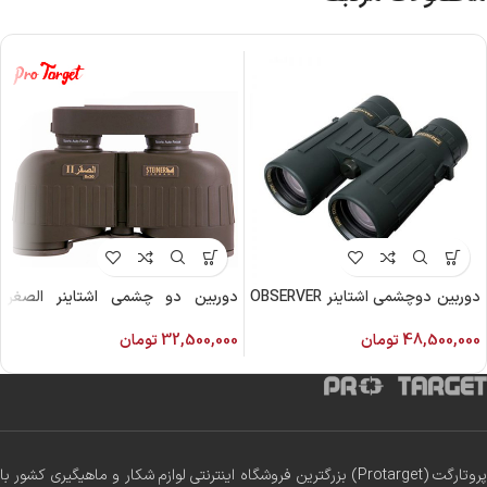
دوربین دوچشمی اشتاینر OBSERVER
دوربین دو چشمی اشتاینر الصغر
آبزرور 10×42
8×30
48,500,000
تومان
32,500,000
تومان
پروتارگت (Protarget) بزرگترین فروشگاه اینترنتی لوازم شکار و ماهیگیری کشور با