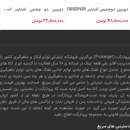
دوربین دوچشمی اشتاینر OBSERVER
دوربین دو چشمی اشتاینر الصغر
آبزرور 10×42
8×30
48,500,000
تومان
32,500,000
تومان
پروتارگت (Protarget) بزرگترین فروشگاه اینترنتی لوازم شکار و ماهیگیری کشور با
مدیریت آقای علی قلعه اینک در آستانه ی 20 سال فعالیت با گستره ای از کالا های
متنوع شامل انواع تفنگ های بادی، لوازم جانبی تفنگ های بادی، لوازم ماهیگیری
و کمپینگ برای تمام جامعه ی شکاری و ماهیگیری و هر رده سنی تجربه ی لذت
بخش یک خرید اینترنتی را تداعی می کند. ارسال سریع، ضمانت بهترین قیمت و
تضمین اصل بودن کالا سه اصل اولیه است که پروتارگت از نخستین روز تاسیس
به آن پایبند بوده است.فروشگاه پروتارگت در هیچ نقطه ای از کشور ایران
نمایندگی فروش یا خدمات پس از فروش ندارد و تراکنش های مالی از طریق دفتر
مرکزی صورت می گیرد .در صورت مشاهده هر گونه تخلف از این دست جهت
پیگیری قانونی به مجموعه پروتارگت اطلاع دهید.
دسترسی های سریع