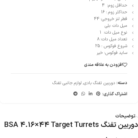
حداقل زوم: 4
حداکثر زوم : 16
قطر لنز خروجی: 44
میل دات :بلی
نوع میل دات: 1
تعداد میل دات: 8
شروع فوکوس : 25
ساید فوکوس: خیر
افزودن به علاقه مندی
دسته:
دوربین تفنگ بادی
,
لوازم جانبی تفنگ
اشتراک گذاری:
توضیحات
دوربین تفنگ BSA 4.16×44 Target Turrets