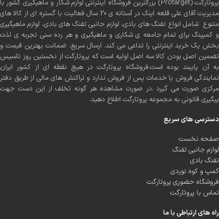
پروتارگت (Protarget) بزرگترین فروشگاه اینترنتی لوازم شکار و ماهیگیری کشور با
مدیریت آقای علی قلعه اینک در آستانه ی 20 سال فعالیت با گستره ای از کالا های
متنوع شامل انواع تفنگ های بادی، لوازم جانبی تفنگ های بادی، لوازم ماهیگیری
و کمپینگ برای تمام جامعه ی شکاری و ماهیگیری و هر رده سنی تجربه ی لذت
بخش یک خرید اینترنتی را تداعی می کند. ارسال سریع، ضمانت بهترین قیمت و
تضمین اصل بودن کالا سه اصل اولیه است که پروتارگت از نخستین روز تاسیس
به آن پایبند بوده است.فروشگاه پروتارگت در هیچ نقطه ای از کشور ایران
نمایندگی فروش یا خدمات پس از فروش ندارد و تراکنش های مالی از طریق دفتر
مرکزی صورت می گیرد .در صورت مشاهده هر گونه تخلف از این دست جهت
پیگیری قانونی به مجموعه پروتارگت اطلاع دهید.
دسترسی های سریع
صفحه نخست
لوازم جانبی تفنگ
تفنگ بادی
کمپ و کوه نوردی
فروشگاه حضوری پروتارگت
تماس با پروتارگت
راه های ارتباطی با ما