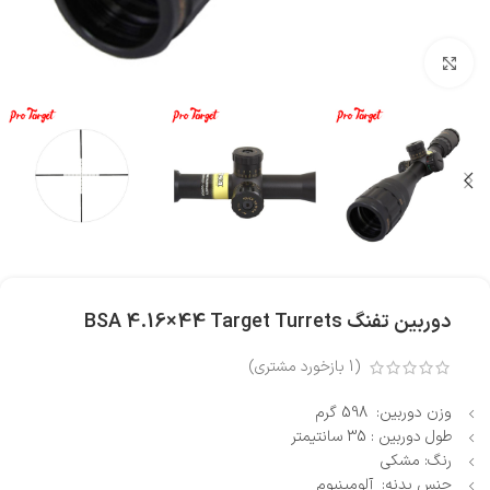
بزرگنمایی تصویر
دوربین تفنگ BSA 4.16×44 Target Turrets
(
1
بازخورد مشتری)
وزن دوربین: 598 گرم
طول دوربین : 35 سانتیمتر
رنگ: مشکی
جنس بدنه: آلومینیوم