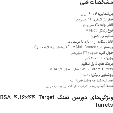
مشخصات فنی
بزرگنمایی:
4 تا 16 برابر
قطر لنز شیئی:
44 میلی‌متر
قطر لوله:
25 میلی‌متر
نوع رتیکل:
Mil-Dot
تنظیم پارالکس:
قابل تنظیم از 10 یارد تا بی‌نهایت
پوشش لنز:
Fully Multi-Coated (پوشش چندلایه کامل)
طول کلی:
حدود 340 میلی‌متر
وزن:
حدود 600 گرم
برجک‌های قابل تنظیم:
Target Turrets با کلیک‌های دقیق 1/4 MOA
روشنایی رتیکل:
ندارد
ضد آب، ضد مه و ضد ضربه:
بله
بدنه:
آلومینیوم با کیفیت هوافضایی و سبک وزن
ویژگی‌های دوربین تفنگ BSA 4.16×44 Target
Turrets