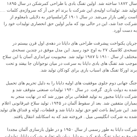
سال ۱۸۷۲ ساخته شد. اولین تفنگ بادی با طراحی کمرشکن در سال ۱۸۹۵
تولید شد. تولیدات اولیه‌ی این شرکت با برند ام جی آر که سرواژه‌ی کلمات ….
است راهی بازار می‌شد. در سال ۱۹۰۱ گراملسپاچر به دلایلی نامعلوم از
شرکت جدا شد، این در حالی بود که مایر اولین حق انحصاری تولیدات خود را
به دست آورد.
جریان یکنواخت پیشرفت طراحی های دایانا در دهه‌ی اول قرن بیستم در
نسخه‌ی کلاسیک ۲۷ به اوج خود رسید. این مدل موفق در چندین نسخه‌ی
مختلف از سال ۱۹۱۰ تا ۱۹۸۷ تولید شد. محبوبیت تیراندازی آسان با این سلاح
موجب شد تفنگ های بادی دایانا به سرعت در میان نوجوانان جا بیفتد و تحت
برند اورکا تفنگ های اسباب بازی برای کودکان تولید شد.
جنگ جهانی دوم جلوی موفقیت های اولیه دایانا را به دلیل تحریم های تحمیل
شده به دولت نازی گرفت. در سال ۱۹۴۰ تولیدات صنعتی متوقف شد و
شرکت دایانا مجبور به تولید قطعاتی برای موزر شد که در نهایت منجر به
بمباران متفقین شد. بعد از سقوط آلمان در ۱۹۴۵، تولید سلاح غیرقانونی اعلام
شد. این شرایط باعث لغو حق تولید دایانا شد و قطعات، لوله و قنداق های تولید
شده به شرکت انگلیسی میل.. فروخته شد که به اسکاتلند انتقال یافتند.
شرکت دایانا به طور رسمی از سال ۱۹۵۰ و در طول بازسازی آلمان مجددا
شروع به تولید تفنگ بادی کرد. به دلیل زیان نام تجاری شرکت دایانا، تولیدات