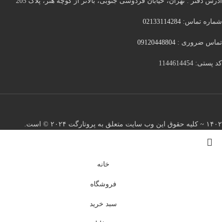
آدرس دفتر : تهران، خیابان فردوسی جنوبی، بالاتر از کوچه هنر، پلاک 205
شماره تماس:
02133114284
تماس ضروری :
09120448804
کد پستی: 1144614454
۱۴۰۲ ~ کلیه حقوق این وب سایت متعلق به پروتارگت ۲۰۲۴ ©️ است.
خانه
فروشگاه
سبد خرید