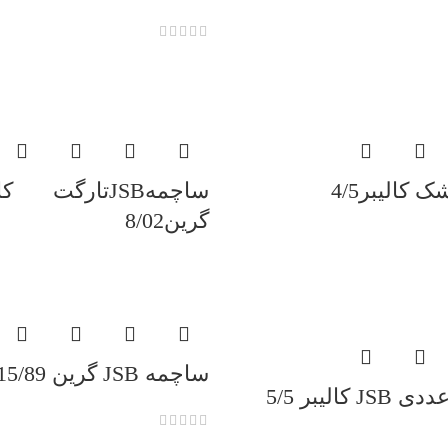
گرین8/02
ساچمه JSB گرین 15/89 تعداد250