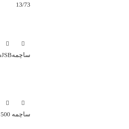
13/73
ساچمهJSBشک کالیبر4/5
ساچمه 500عددی JSB کالیبر 5/5