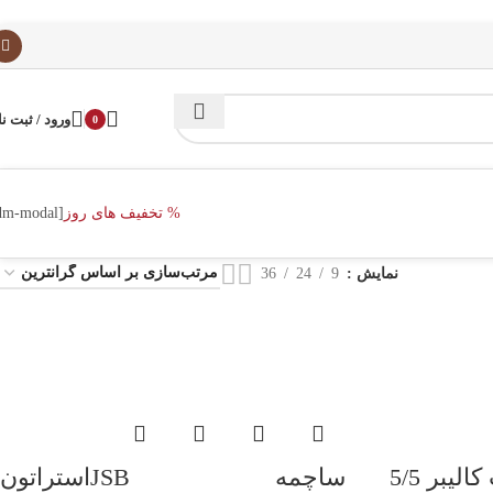
ورود / ثبت نا
0
% تخفیف های روز
[dm-modal]
نمایش
9
24
36
ساچمه JSBاستراتون