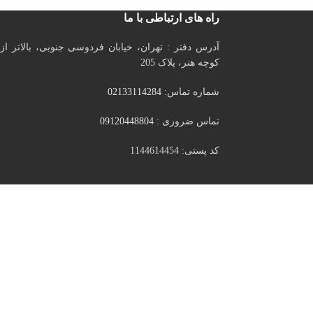
راه های ارتباطی با ما
آدرس دفتر : تهران، خیابان فردوسی جنوبی، بالاتر از
کوچه هنر، پلاک 205
شماره تماس:
02133114284
تماس ضروری :
09120448804
کد پستی: 1144614454