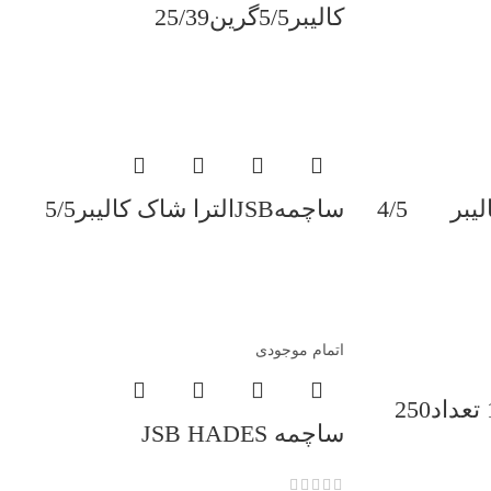
کالیبر5/5گرین25/39
ساچمهJSBتارگت کالیبر 4/5
ساچمهJSBالترا شاک کالیبر5/5
اتمام موجودی
ساچمه JSB HADES