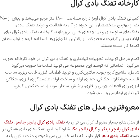
کارخانه تفنگ بادی کرال
کمپانی تفنگ بادی کرال آرمز دارای مساحت 18000 متر مربع می‌باشد و بیش از 250
نفر از بهترین متخصصان این حوزه در آن به فعالیت و تولید تفنگ‌ بادی،
تفنگ‌های ساچمه‌ای و تپانچه‌های خالی می‌پردازند. کارخانه تفنگ بادی کرال برای
ارائه بهترین کیفیت محصولات، از بالاترین تکنولوژی‌ها استفاده کرده و تولیدات آن
تماما کار دست هستند.
تمام مراحل تولیدات تجهیزات تیراندازی و تفنگ بادی کرال در خود کارخانه صورت
می‌گیرد. اقداماتی که توسط این مجموعه طی تولید اسلحه‌ها صورت می‌گیرد
شامل، ماشین‌کاری چوب، ماشین‌کاری و تولید قطعات فلزی، قالب ریزی، ساخت
قالب، جوشکاری، حکاکی، حفاری لوله و ساخت لوله، علامت‌گزاری لیزری، حکاکی
لیزری روی قطعات چوبی و فلزی، پوشش استتار، مونتاژ، تست کنترل کیفی،
تیراندازی آزمایشی و … می‌شود.
معروفترین مدل های تفنگ بادی کرال
از مدل های بسیار معروف کرال می توان به
تفنگ بادی کرال پانچر جامبو
،
تفنگ
بادی کرال پانچر بریکر
و
کرال پانچر مگا
اشاره کرد. این تفنگ های بادی همگی در
دسته
تفنگ بادی pcp
قرار دارند که با ساختار پی سی قدرت و دقت بالایی را به