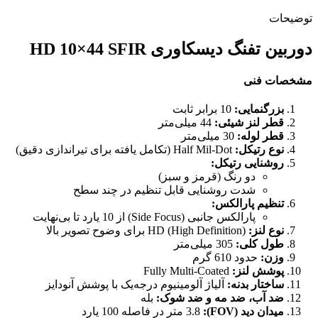
توضیحات
دوربین تفنگ دیسکاوری HD 10×44 SFIR
مشخصات فنی
بزرگنمایی:
10 برابر ثابت
قطر لنز شیئی:
44 میلی‌متر
قطر لوله:
30 میلی‌متر
نوع رتیکل:
Half Mil-Dot (تکامل یافته برای تیراندازی دقیق)
روشنایی رتیکل:
دو رنگ (قرمز و سبز)
شدت روشنایی قابل تنظیم در چند سطح
تنظیم پارالکس:
پارالکس جانبی (Side Focus) از 10 یارد تا بی‌نهایت
نوع لنز:
HD (High Definition) برای وضوح تصویر بالا
طول کلی:
305 میلی‌متر
وزن:
حدود 610 گرم
پوشش لنز:
Fully Multi-Coated
ساختار بدنه:
آلیاژ آلومینیوم درجه‌یک با پوشش آنودایز
ضد آب، ضد مه و ضد شوک:
بله
میدان دید (FOV):
3.8 متر در فاصله 100 یارد