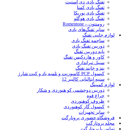
تفنگ بادی دی استیت
تفنگ بادی کمتا
تفنگ بادی نوریکا
تفنگ بادی هوگلو
رومنتون – Romentone
سایر تفنگ‌های بادی
لوازم جانبی تفنگ
ساچمه تفنگ بادی
دوربین تفنگ بادی
پایه دوربین تفنگ
کاور و هاردکیس تفنگ
سیبل تیراندازی
بند و جابند تفنگ
کپسول PCP کامپوزیت و تلمبه باد و کیت شارژ
سنبه ایتالیایی کالیبر 12
لوازم کمپینگ
دوربین دوچشمی کو هنوردی و شکار
چراغ قوه
ظروف کوهنوردی
کپسول گاز کوهنوردی
سایر تجهیزات
فروشگاه حضوری پروتارگت
مجله پروتارگت
تماس با پروتارگت