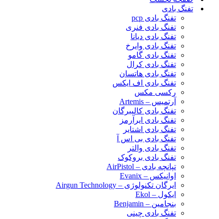
تفنگ بادی
تفنگ بادی pcp
تفنگ بادی فنری
تفنگ بادی دیانا
تفنگ بادی وایرخ
تفنگ بادی گامو
تفنگ بادی کرال
تفنگ بادی هاتسان
تفنگ بادی اف ایکس
رکسی مکس
آرتمیس – Artemis
تفنگ بادی کالیبرگان
تفنگ بادی ایرآرمز
تفنگ بادی اشتایر
تفنگ بادی بی اس آ
تفنگ بادی والتر
تفنگ بادی بروکوک
تپانچه بادی – AirPistol
اوانیکس – Evanix
ایرگان تکنولوژی – Airgun Technology
ایکول – Ekol
بنجامین – Benjamin
تفنگ بادی چینی