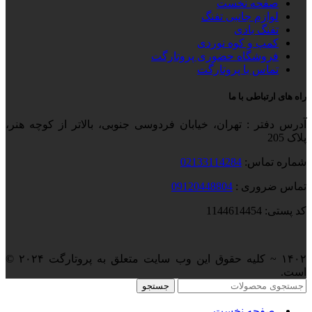
صفحه نخست
لوازم جانبی تفنگ
تفنگ بادی
کمپ و کوه نوردی
فروشگاه حضوری پروتارگت
تماس با پروتارگت
راه های ارتباطی با ما
آدرس دفتر : تهران، خیابان فردوسی جنوبی، بالاتر از کوچه هنر،
پلاک 205
شماره تماس:
02133114284
تماس ضروری :
09120448804
کد پستی: 1144614454
۱۴۰۲ ~ کلیه حقوق این وب سایت متعلق به پروتارگت ۲۰۲۴ ©️
است.
جستجو
صفحه نخست