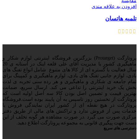
مقایسه
افزودن به علاقه مندی
تلمبه هاتسان
پروتارگت (Protarget) بزرگترین فروشگاه اینترنتی لوازم شکار و
ماهیگیری کشور با مدیریت آقای علی قلعه اینک در آستانه ی 20
سال فعالیت با گستره ای از کالا های متنوع شامل انواع تفنگ های
بادی، لوازم جانبی تفنگ های بادی، لوازم ماهیگیری و کمپینگ برای
تمام جامعه ی شکاری و ماهیگیری و هر رده سنی تجربه ی لذت
بخش یک خرید اینترنتی را تداعی می کند. ارسال سریع، ضمانت
بهترین قیمت و تضمین اصل بودن کالا سه اصل اولیه است که
پروتارگت از نخستین روز تاسیس به آن پایبند بوده است.فروشگاه
پروتارگت در هیچ نقطه ای از کشور ایران نمایندگی فروش یا
خدمات پس از فروش ندارد و تراکنش های مالی از طریق دفتر
مرکزی صورت می گیرد .در صورت مشاهده هر گونه تخلف از این
دست جهت پیگیری قانونی به مجموعه پروتارگت اطلاع دهید.
دسترسی های سریع