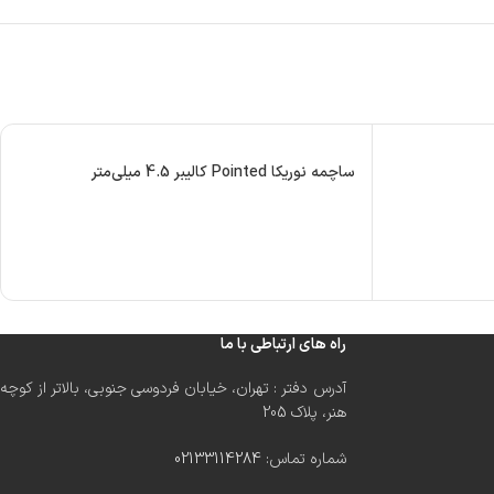
ساچمه نوریکا Pointed کالیبر 4.5 میلی‌متر
راه های ارتباطی با ما
آدرس دفتر : تهران، خیابان فردوسی جنوبی، بالاتر از کوچه
هنر، پلاک 205
شماره تماس:
02133114284