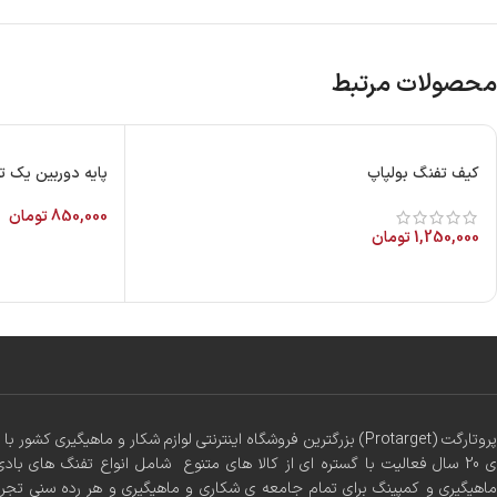
محصولات مرتبط
کیف تفنگ بولپاپ
پایه دوربین یک تکه
850,000
تومان
1,250,000
تومان
پروتارگت (Protarget) بزرگترین فروشگاه اینترنتی لوازم شکار و ماهیگیری 
ی 20 سال فعالیت با گستره ای از کالا های متنوع شامل انواع تفنگ های بادی
ماهیگیری و کمپینگ برای تمام جامعه ی شکاری و ماهیگیری و هر رده سنی تجر