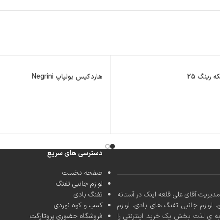
 رینگ 25
هاردکیس بولپاپ Negrini
دسترسی های سریع
صفحه نخست
لوازم جانبی تفنگ
کشور با مدیریت آقای علی قلعه اینک در آستانه
تفنگ بادی
، لوازم جانبی تفنگ های بادی، لوازم
کمپ و کوه نوردی
به ی لذت بخش یک خرید اینترنتی را
فروشگاه حضوری پروتارگت