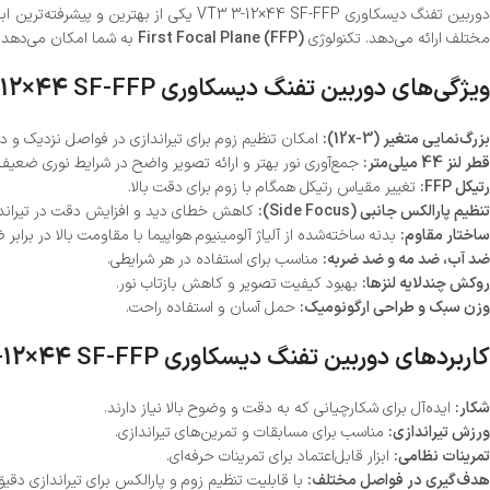
مختلف ارائه می‌دهد. تکنولوژی
First Focal Plane (FFP)
به شما امکان می‌دهد تا
ویژگی‌های دوربین تفنگ دیسکاوری VT3 3-12×44 SF-FFP
بزرگ‌نمایی متغیر (3-12x):
امکان تنظیم زوم برای تیراندازی در فواصل نزدیک و دو
قطر لنز 44 میلی‌متر:
جمع‌آوری نور بهتر و ارائه تصویر واضح در شرایط نوری ضعیف.
رتیکل FFP:
تغییر مقیاس رتیکل همگام با زوم برای دقت بالا.
تنظیم پارالکس جانبی (Side Focus):
کاهش خطای دید و افزایش دقت در تیراندا
ساختار مقاوم:
بدنه ساخته‌شده از آلیاژ آلومینیوم هواپیما با مقاومت بالا در براب
ضد آب، ضد مه و ضد ضربه:
مناسب برای استفاده در هر شرایطی.
روکش چندلایه لنزها:
بهبود کیفیت تصویر و کاهش بازتاب نور.
وزن سبک و طراحی ارگونومیک:
حمل آسان و استفاده راحت.
کاربردهای دوربین تفنگ دیسکاوری VT3 3-12×44 SF-FFP
شکار:
ایده‌آل برای شکارچیانی که به دقت و وضوح بالا نیاز دارند.
ورزش تیراندازی:
مناسب برای مسابقات و تمرین‌های تیراندازی.
تمرینات نظامی:
ابزار قابل‌اعتماد برای تمرینات حرفه‌ای.
هدف‌گیری در فواصل مختلف:
با قابلیت تنظیم زوم و پارالکس برای تیراندازی دقیق