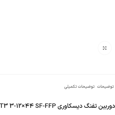
بزرگنمایی تصویر
توضیحات
توضیحات تکمیلی
دوربین تفنگ دیسکاوری VT3 3-12×44 SF-FFP