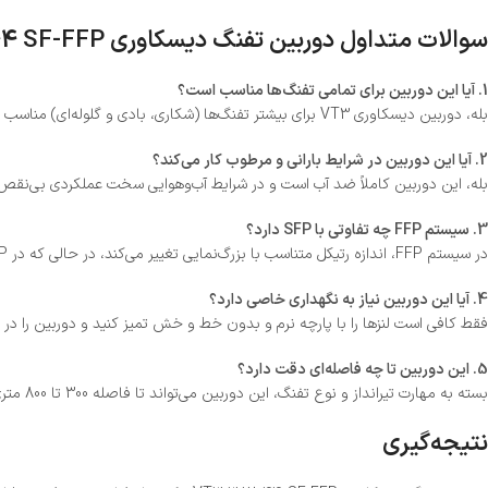
سوالات متداول دوربین تفنگ دیسکاوری VT3 3-12×44 SF-FFP
1. آیا این دوربین برای تمامی تفنگ‌ها مناسب است؟
بله، دوربین دیسکاوری VT3 برای بیشتر تفنگ‌ها (شکاری، بادی و گلوله‌ای) مناسب است. اما بهتر است هنگام نصب، نوع ریل تفنگ را بررسی کنید.
2. آیا این دوربین در شرایط بارانی و مرطوب کار می‌کند؟
بله، این دوربین کاملاً ضد آب است و در شرایط آب‌وهوایی سخت عملکردی بی‌نقص 
3. سیستم FFP چه تفاوتی با SFP دارد؟
در سیستم FFP، اندازه رتیکل متناسب با بزرگ‌نمایی تغییر می‌کند، در حالی که در SFP رتیکل ثابت می‌ماند. این ویژگی FFP به تیرانداز کمک می‌کند تا تخمین دقیق‌تری از فاصله و باد داشته باشد.
4. آیا این دوربین نیاز به نگهداری خاصی دارد؟
فقط کافی است لنزها را با پارچه نرم و بدون خط و خش تمیز کنید و دوربین را در
5. این دوربین تا چه فاصله‌ای دقت دارد؟
بسته به مهارت تیرانداز و نوع تفنگ، این دوربین می‌تواند تا فاصله 300 تا 800 متری دقت بالایی ارائه دهد.
نتیجه‌گیری