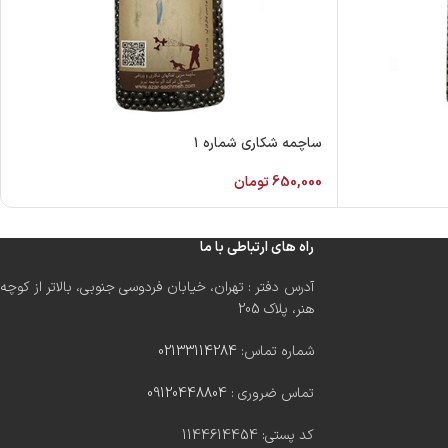
ساچمه شکاری شماره ۱
650,000
تومان
راه های ارتباطی با ما
آدرس دفتر : تهران، خیابان فردوسی جنوبی، بالاتر از کوچه
هنر، پلاک 205
شماره تماس:
02133114284
تماس ضروری :
09120448804
کد پستی: 1144614454