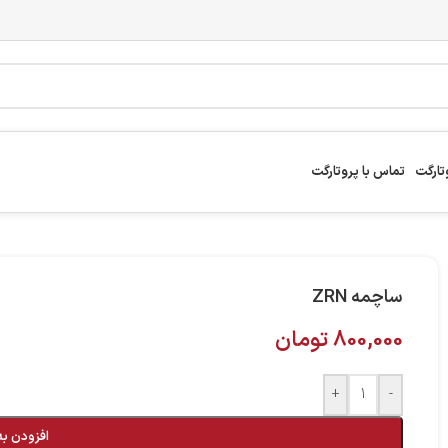
تارگت
تماس با پروتارگت
ساچمه ZRN
800,000
تومان
+
-
افزودن به