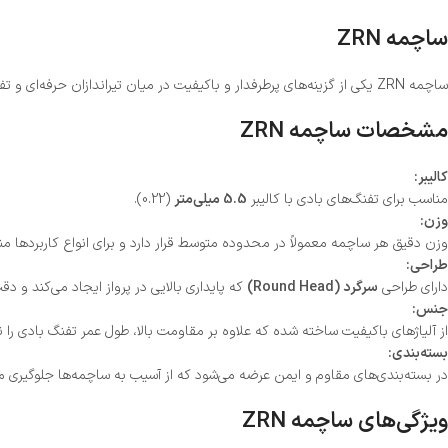
ساچمه ZRN
ساچمه ZRN یکی از گزینه‌های پرطرفدار و باکیفیت در میان تیراندازان حرفه‌ای و تفریحی است. ساچمه ZRN به دلیل طراحی خاص، دقت بالا و کیفیت ساخت برتر، ساچمه ZRN در میان علاقه‌مندان به تیراندازی و شکار جایگاه ویژه‌ای دارد.
مشخصات ساچمه ZRN
کالیبر:
مناسب برای تفنگ‌های بادی با کالیبر
5.5 میلی‌متر
(0.22).
وزن:
وزن دقیق هر ساچمه معمولاً در محدوده متوسط قرار دارد و برای انواع کاربردها 
طراحی:
دارای طراحی
سرگرد (Round Head)
که پایداری بالایی در پرواز ایجاد می‌کند و د
جنس:
از آلیاژهای باکیفیت ساخته شده که علاوه بر مقاومت بالا، طول عمر تفنگ بادی را ن
بسته‌بندی:
در بسته‌بندی‌های مقاوم و ایمن عرضه می‌شود که از آسیب به ساچمه‌ها جلوگیری می
ویژگی‌های ساچمه ZRN