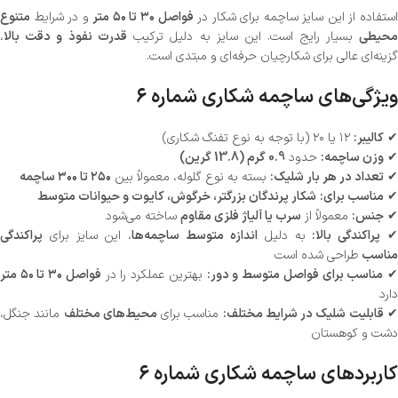
استفاده از این سایز ساچمه برای شکار در
فواصل ۳۰ تا ۵۰ متر
و در شرایط
متنوع
حیطی
بسیار رایج است. این سایز به دلیل ترکیب
قدرت نفوذ و دقت بالا
،
گزینه‌ای عالی برای شکارچیان حرفه‌ای و مبتدی است.
ویژگی‌های ساچمه شکاری شماره ۶
✔
کالیبر:
۱۲ یا ۲۰ (با توجه به نوع تفنگ شکاری)
✔
وزن ساچمه:
حدود
0.9 گرم (13.8 گرین)
✔
تعداد در هر بار شلیک:
بسته به نوع گلوله، معمولاً بین
۲۵۰ تا ۳۰۰ ساچمه
✔
مناسب برای:
شکار پرندگان بزرگتر، خرگوش، کایوت و حیوانات متوسط
✔
جنس:
معمولاً از
سرب یا آلیاژ فلزی مقاوم
ساخته می‌شود
پراکندگی بالا:
به دلیل
اندازه متوسط ساچمه‌ها
، این سایز برای
پراکندگی
مناسب
طراحی شده است
مناسب برای فواصل متوسط و دور:
بهترین عملکرد را در
فواصل ۳۰ تا ۵۰ متر
دارد
قابلیت شلیک در شرایط مختلف:
مناسب برای
محیط‌های مختلف
مانند جنگل،
دشت و کوهستان
کاربردهای ساچمه شکاری شماره ۶