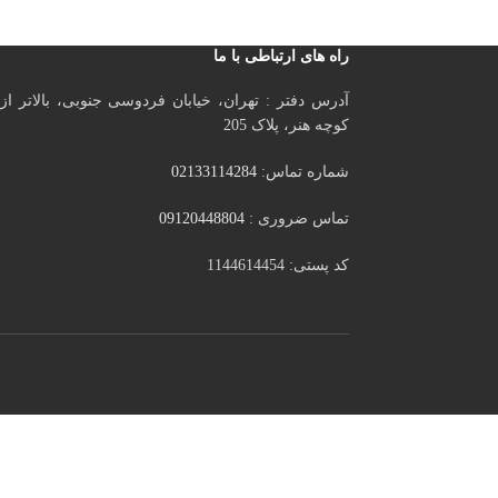
راه های ارتباطی با ما
آدرس دفتر : تهران، خیابان فردوسی جنوبی، بالاتر از
کوچه هنر، پلاک 205
شماره تماس:
02133114284
تماس ضروری :
09120448804
کد پستی: 1144614454