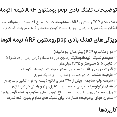
توضیحات تفنگ بادی pcp رومنتون AR6 نیمه اتومات
فنگ بادی PCP رومنتون AR6 نیمه‌اتوماتیک
یک سلاح
قدرتمند و پیشرفته
است ک
امکان شلیک سریع و بدون نیاز به مسلح کردن مجدد را فراهم می‌کند. قدرت بالا،
ویژگی‌های تفنگ بادی pcp رومنتون AR6 نیمه اتومات
✅
نوع مکانیزم:
PCP (پیش‌شارژ پنوماتیک)
✅
سیستم شلیک:
نیمه‌اتوماتیک
(بدون نیاز به مسلح کردن پس از هر شلیک)
✅
کالیبر:
5.5 میلی‌متر و 6.35 میلی‌متر
✅
قدرت خروجی بالا:
مناسب برای
شکار حیوانات متوسط و کوچک
✅
ظرفیت خشاب:
دارای خشاب چندتایی برای شلیک سریع
✅
سرعت اولیه ساچمه:
بیش از 290 متر بر ثانیه
(بسته به نوع کالیبر و ساچمه)
✅
قنداق ارگونومیک:
طراحی مناسب برای
کنترل بهتر و راحتی در تیراندازی
✅
ریل نصب دوربین:
قابلیت نصب انواع دوربین‌های
اسکوپ و نقطه قرمز
برای دق
✅
مخزن هوای پرظرفیت:
فشار بالا برای شلیک‌های مداوم بدون افت قدرت
کاربردها