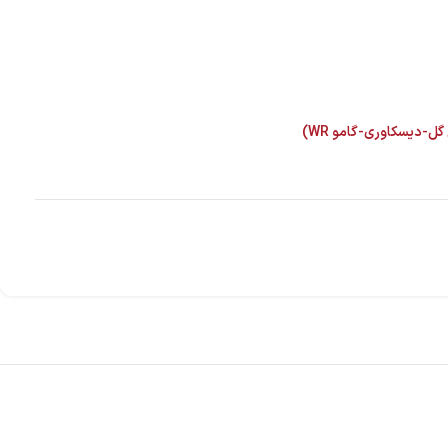
ل-دیسکاوری-گامو WR)