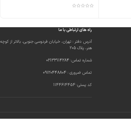
راه های ارتباطی با ما
آدرس دفتر : تهران، خیابان فردوسی جنوبی، بالاتر از کوچه
هنر، پلاک 205
شماره تماس:
02133114284
تماس ضروری :
09120448804
کد پستی: 1144614454