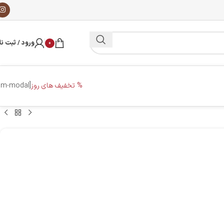
ورود / ثبت نا
0
% تخفیف های روز
[dm-modal]