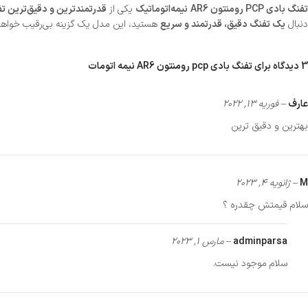
فنگ بادی PCP رومنتون AR6 نیمه‌اتوماتیک
یکی از
قدرتمندترین و دقیق‌ترین تفن
دنبال
یک تفنگ دقیق، قدرتمند و سریع
هستید، این مدل یک گزینه بی‌رقیب خواهد
3 دیدگاه برای
تفنگ بادی pcp رومنتون AR6 نیمه اتومات
عارف
–
فوریه 13, 2022
بهترین و دقیق ترین
M
–
ژانویه 4, 2023
سلام قیمتش چقدره ؟
adminparsa
–
مارس 1, 2023
سلام موجود نیست.