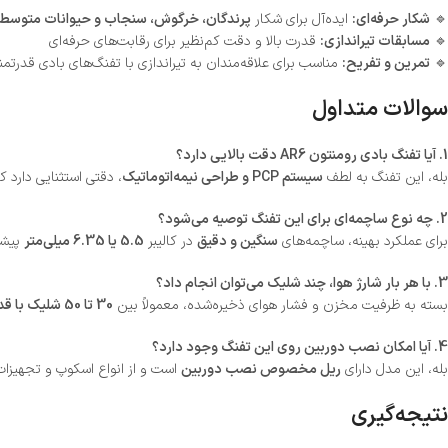
🔹
شکار حرفه‌ای:
ایده‌آل برای شکار
پرندگان، خرگوش، سنجاب و حیوانات متوسط
🔹
مسابقات تیراندازی:
قدرت بالا و دقت کم‌نظیر برای رقابت‌های حرفه‌ای
🔹
تمرین و تفریح:
مناسب برای علاقه‌مندان به تیراندازی با تفنگ‌های بادی قدرتمن
سوالات متداول
1. آیا تفنگ بادی رومنتون AR6 دقت بالایی دارد؟
بله، این تفنگ به لطف
سیستم PCP و طراحی نیمه‌اتوماتیک
، دقتی استثنایی دارد ک
2. چه نوع ساچمه‌ای برای این تفنگ توصیه می‌شود؟
برای عملکرد بهینه، ساچمه‌های
سنگین و دقیق
در کالیبر
5.5 یا 6.35 میلی‌متر
پیشن
3. با هر بار شارژ هوا، چند شلیک می‌توان انجام داد؟
بسته به ظرفیت مخزن و فشار هوای ذخیره‌شده، معمولاً بین
30 تا 50 شلیک با قدرت ثابت
4. آیا امکان نصب دوربین روی این تفنگ وجود دارد؟
بله، این مدل دارای
ریل مخصوص نصب دوربین
است و از انواع اسکوپ و تجهیزات 
نتیجه‌گیری