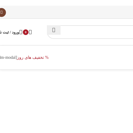
ورود / ثبت نا
0
% تخفیف های روز
[dm-modal]