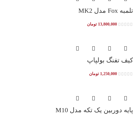
تلمبه Fox مدل MK2
13,800,000
تومان
کیف تفنگ بولپاپ
1,250,000
تومان
پایه دوربین یک تکه مدل M10