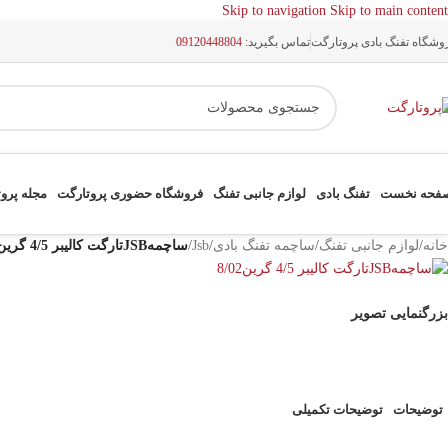
Skip to navigation
Skip to main content
وشگاه تفنگ بادی پروتارگت
تماس بگیرید:
09120448804
فحه نخست
تفنگ بادی
لوازم جانبی تفنگ
فروشگاه حضوری پروتارگت
مجله پرو
خانه
/
لوازم جانبی تفنگ
/
ساچمه تفنگ بادی
/
Jsb
/
ساچمهJSBتارگت کالیبر 4/5 گرین8/02
بزرگنمایی تصویر
توضیحات
توضیحات تکمیلی