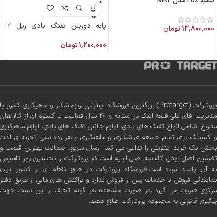
تلمبه Fox مدل MK2
اتمام م
وجود
ی
پایه دوربین تفنگ بادی ریل 22
13,800,000
تومان
دیسکاوری
1,200,000
تومان
پروتارگت (Protarget) بزرگترین فروشگاه اینترنتی لوازم شکار و ماهیگیری کشور با
مدیریت آقای علی قلعه اینک در آستانه ی 20 سال فعالیت با گستره ای از کالا های
متنوع شامل انواع تفنگ های بادی، لوازم جانبی تفنگ های بادی، لوازم ماهیگیری
و کمپینگ برای تمام جامعه ی شکاری و ماهیگیری و هر رده سنی تجربه ی لذت
بخش یک خرید اینترنتی را تداعی می کند. ارسال سریع، ضمانت بهترین قیمت و
تضمین اصل بودن کالا سه اصل اولیه است که پروتارگت از نخستین روز تاسیس
به آن پایبند بوده است.فروشگاه پروتارگت در هیچ نقطه ای از کشور ایران
نمایندگی فروش یا خدمات پس از فروش ندارد و تراکنش های مالی از طریق دفتر
مرکزی صورت می گیرد .در صورت مشاهده هر گونه تخلف از این دست جهت
پیگیری قانونی به مجموعه پروتارگت اطلاع دهید.