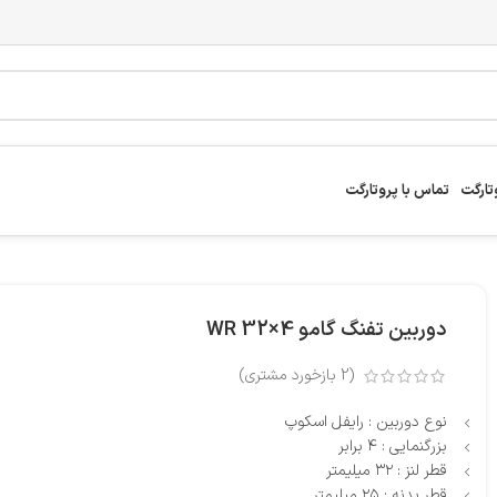
تارگت
تماس با پروتارگت
دوربین تفنگ گامو 4×32 WR
(
2
بازخورد مشتری)
نوع دوربین : رایفل اسکوپ
بزرگنمایی : ۴ برابر
قطر لنز : ۳۲ میلیمتر
قطر بدنه : ۲۵ میلیمتر