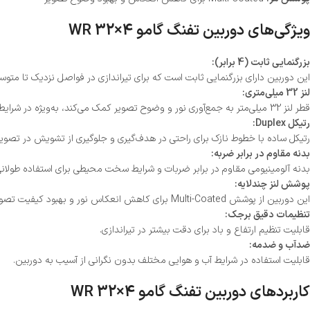
ویژگی‌های دوربین تفنگ گامو 4×32 WR
بزرگنمایی ثابت (4 برابر):
این دوربین دارای بزرگنمایی ثابت است که برای تیراندازی در فواصل نزدیک تا مت
لنز 32 میلی‌متری:
قطر لنز 32 میلی‌متر به جمع‌آوری نور و وضوح تصویر کمک می‌کند، به‌ویژه در شرایط نوری متوسط.
رتیکل Duplex:
رتیکل ساده با خطوط نازک برای راحتی در هدف‌گیری و جلوگیری از تشویش در تصویر
بدنه مقاوم در برابر ضربه:
بدنه آلومینیومی مقاوم در برابر ضربات و شرایط سخت محیطی برای استفاده طولان
پوشش لنز چندلایه:
این دوربین از پوشش Multi-Coated برای کاهش انعکاس نور و بهبود کیفیت تصویر استفاده می‌کند.
تنظیمات دقیق برجک:
قابلیت تنظیم ارتفاع و باد برای دقت بیشتر در تیراندازی.
ضدآب و ضدمه:
قابلیت استفاده در شرایط آب و هوایی مختلف بدون نگرانی از آسیب به دوربین.
کاربردهای دوربین تفنگ گامو 4×32 WR