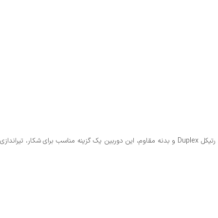
دوربین تفنگ گامو 4×32 WR یک دوربین با طراحی ساده و کاربردی است که برای تیراندازی در فواصل کوتاه تا متوسط مناسب می‌باشد. با بزرگنمایی ثابت 4 برابر، رتیکل Duplex و بدنه مقاوم، این دوربین یک گزینه مناسب برای شکار، تیراندازی