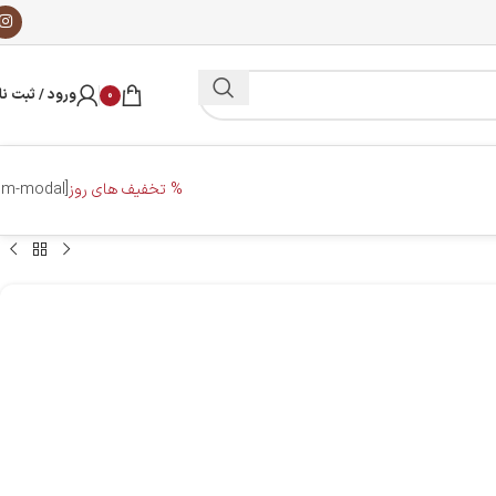
ورود / ثبت نا
0
% تخفیف های روز
[dm-modal]