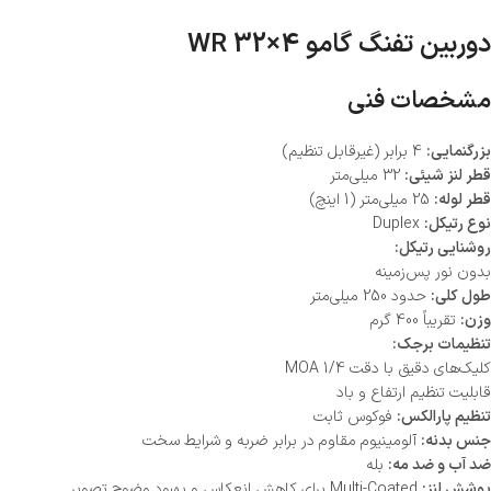
دوربین تفنگ گامو 4×32 WR
مشخصات فنی
بزرگنمایی:
4 برابر (غیرقابل تنظیم)
قطر لنز شیئی:
32 میلی‌متر
قطر لوله:
25 میلی‌متر (1 اینچ)
نوع رتیکل:
Duplex
روشنایی رتیکل:
بدون نور پس‌زمینه
طول کلی:
حدود 250 میلی‌متر
وزن:
تقریباً 400 گرم
تنظیمات برجک:
کلیک‌های دقیق با دقت 1/4 MOA
قابلیت تنظیم ارتفاع و باد
تنظیم پارالکس:
فوکوس ثابت
جنس بدنه:
آلومینیوم مقاوم در برابر ضربه و شرایط سخت
ضد آب و ضد مه:
بله
پوشش لنز:
Multi-Coated برای کاهش انعکاس و بهبود وضوح تصویر