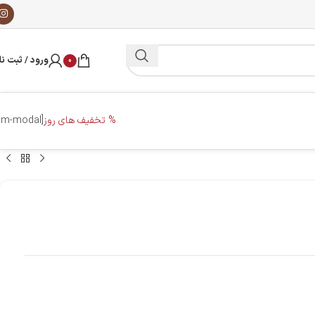
ورود / ثبت نا
0
% تخفیف های روز
[dm-modal]