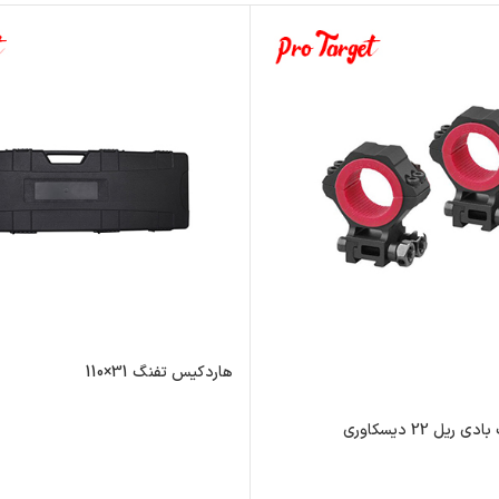
هاردکیس تفنگ 31×110
یل 22 دیسکاوری