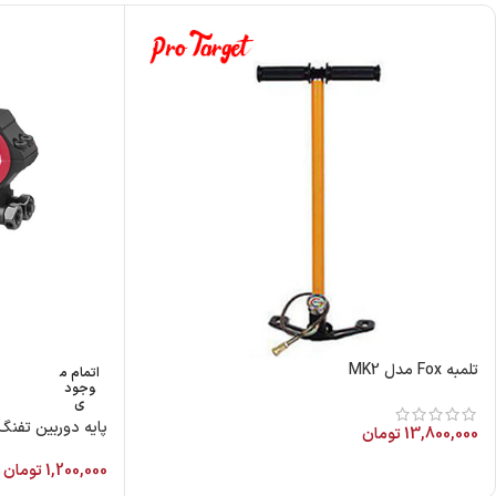
تلمبه Fox مدل MK2
اتمام م
وجود
ی
پایه دوربین تفنگ بادی ر
13,800,000
تومان
1,200,000
تومان