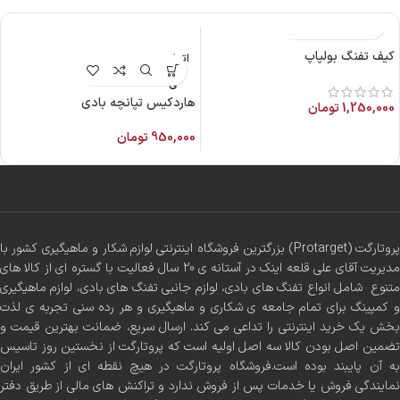
کیف تفنگ بولپاپ
اتمام م
وجود
ی
هاردکیس تپانچه بادی
1,250,000
تومان
950,000
تومان
پروتارگت (Protarget) بزرگترین فروشگاه اینترنتی لوازم شکار و ماهیگیری کشور با
مدیریت آقای علی قلعه اینک در آستانه ی 20 سال فعالیت با گستره ای از کالا های
متنوع شامل انواع تفنگ های بادی، لوازم جانبی تفنگ های بادی، لوازم ماهیگیری
و کمپینگ برای تمام جامعه ی شکاری و ماهیگیری و هر رده سنی تجربه ی لذت
بخش یک خرید اینترنتی را تداعی می کند. ارسال سریع، ضمانت بهترین قیمت و
تضمین اصل بودن کالا سه اصل اولیه است که پروتارگت از نخستین روز تاسیس
به آن پایبند بوده است.فروشگاه پروتارگت در هیچ نقطه ای از کشور ایران
نمایندگی فروش یا خدمات پس از فروش ندارد و تراکنش های مالی از طریق دفتر