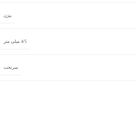
بیژن
4/5 میلی متر
سرتخت
سرب
200