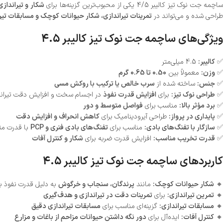
ساچمه جت نوک تیز کالیبر 4/5 یکی از محبوب‌ترین گزینه‌ها برای
شکار و تیرانداز
طراحی شده و می‌تواند در
تمرینات تیراندازی، شکار حیوانات کوچک و مسابقات تیر
ویژگی‌های ساچمه جت نوک تیز کالیبر 4.5
✅
کالیبر:
4.5 میلی‌متر
✅
وزن:
معمولاً بین
0.50 تا 0.65 گرم
✅
جنس:
ساخته شده از
سرب خالص یا ترکیب با روکش مسی
✅
طراحی نوک تیز:
برای
افزایش قدرت نفوذ
در اجسام سخت و افزایش دقت تیراند
✅
برد مؤثر بالا:
مناسب برای
فواصل متوسط و دور
✅
پایداری در پرواز:
طراحی آیرودینامیک برای
کاهش انحراف و افزایش دقت
✅
سازگار با تفنگ‌های بادی:
مناسب برای
تفنگ‌های بادی فنری و PCP
با قدرت متو
✅
قدرت تخریب مناسب:
افزایش قدرت ضربه برای
شکار و کنترل آفات
کاربردهای ساچمه جت نوک تیز کالیبر 4.5
🔸
شکار حیوانات کوچک:
مانند
پرندگان، سنجاب و خرگوش
به دلیل قدرت نفوذ با
🔸
تمرین تیراندازی:
برای
تمرینات دقت در تیراندازی و هدف‌گیری
🔸
مسابقات تیراندازی:
گزینه‌ای مناسب برای
مسابقات تیراندازی دقیق
🔸
کنترل آفات:
ایده‌آل برای
دور نگه داشتن حیوانات مزاحم از باغات و مزارع