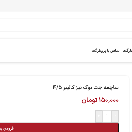
تارگت
تماس با پروتارگت
ساچمه جت نوک تیز کالیبر 4/5
150,000
تومان
+
-
افزودن به