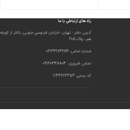
راه های ارتباطی با ما
آدرس دفتر : تهران، خیابان فردوسی جنوبی، بالاتر از کوچه
هنر، پلاک 205
شماره تماس:
02133114284
تماس ضروری :
09120448804
کد پستی: 1144614454