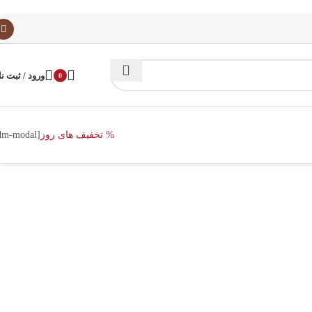
ورود / ثبت نا
0
% تخفیف های روز
[dm-modal]