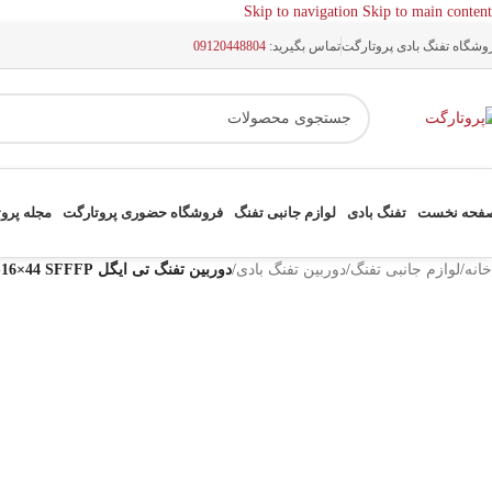
Skip to navigation
Skip to main content
وشگاه تفنگ بادی پروتارگت
تماس بگیرید:
09120448804
فحه نخست
تفنگ بادی
لوازم جانبی تفنگ
فروشگاه حضوری پروتارگت
مجله پرو
خانه
/
لوازم جانبی تفنگ
/
دوربین تفنگ بادی
/
دوربین تفنگ تی ایگل MR 4-16×44 SFFFP