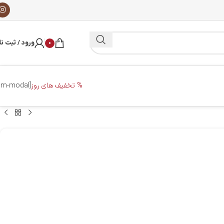
ورود / ثبت نا
0
% تخفیف های روز
[dm-modal]