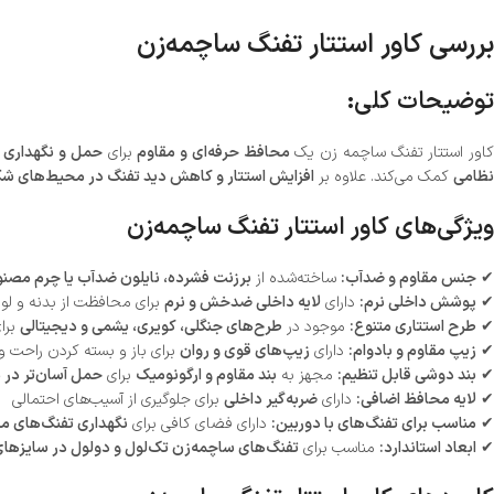
بررسی کاور استتار تفنگ ساچمه‌زن
توضیحات کلی:
اور استتار تفنگ ساچمه زن یک
محافظ حرفه‌ای و مقاوم
برای
حمل و نگهداری 
نظامی
کمک می‌کند. علاوه بر
افزایش استتار و کاهش دید تفنگ در محیط‌های شک
ویژگی‌های کاور استتار تفنگ ساچمه‌زن
✔
جنس مقاوم و ضدآب:
ساخته‌شده از
برزنت فشرده، نایلون ضدآب یا چرم مصن
✔
پوشش داخلی نرم:
دارای
لایه داخلی ضدخش و نرم
برای محافظت از بدنه و لول
✔
طرح استتاری متنوع:
موجود در
طرح‌های جنگلی، کویری، یشمی و دیجیتالی
برا
✔
زیپ مقاوم و بادوام:
دارای
زیپ‌های قوی و روان
برای باز و بسته کردن راحت و
✔
بند دوشی قابل تنظیم:
مجهز به
بند مقاوم و ارگونومیک
برای
حمل آسان‌تر در 
✔
لایه محافظ اضافی:
دارای
ضربه‌گیر داخلی
برای جلوگیری از آسیب‌های احتمالی
✔
مناسب برای تفنگ‌های با دوربین:
دارای فضای کافی برای
نگهداری تفنگ‌های مج
✔
ابعاد استاندارد:
مناسب برای
تفنگ‌های ساچمه‌زن تک‌لول و دولول در سایزها