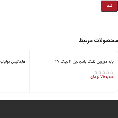
محصولات مرتبط
پایه دوربین تفنگ بادی ریل 11 رینگ 30
هاردکیس بولپاپ Negrini
750,000
تومان