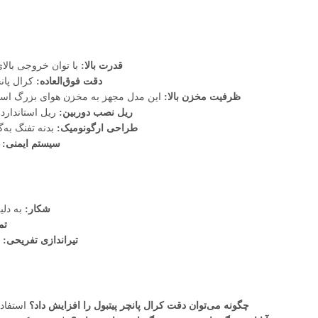
قدرت بالا:
با توان خروجی بالای ۴۰ ژول، این تفنگ برای شکار حیوانات کوچک و متوسط بسیار منا
دقت فوق‌العاده:
کرال پانچ
ظرفیت مخزن بالا:
این مدل مجهز به مخزن هوای بزرگ است ک
ریل نصب دوربین:
ریل استاندارد 
طراحی ارگونومیک:
بدنه تفنگ به‌
سیستم ایمنی:
ا
شکار:
به دلی
تم
تیراندازی تفریحی:
م
چگونه می‌توان دقت کرال پانچر پیتبول را افزایش داد؟
استفاده