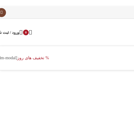
ورود / ثبت نا
0
% تخفیف های روز
[dm-modal]