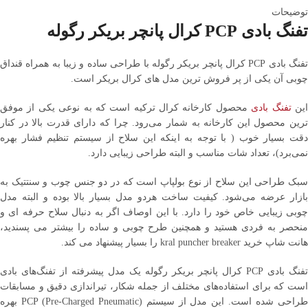
توضیحات
تفنگ بادی PCP کرال پانچر بریکر رگوله
تفنگ بادی PCP کرال پانچر بریکر رگوله با طراحی ساده و زیبا به همراه قنداق
چوبی آن یکی از پر فروش ترین مدل های کرال بریکر است.
ین
تفنگ بادی
محصول کارخانه کرال ترکیه است که به نوعی یکی از موفق
ترین محصول این کارخانه به شمار می‌رود. چرا که دارای قدرت بالا در کنار
دقت بسیار خوب ( با توجه به اینکه این سلاح از سیستم تنظیم فشار بهره
نمی‌برد)، تعداد شات مناسب و البته طراحی زیبایی دارد.
سبک طراحی این سلاح از نوع بولپاپ است که در دو جنس چوب و سنتتیک به
بازار عرضه می‌شود. کیفیت ساخت هردو مدل بسیار بالا بوده و البته مدل
چوبی زیبایی خاص خود را دارد. با این اوصاف اگر به دنبال سلاح حرفه ای و
منحصر به فردی هستید و همچنین طرح چوبی و ساده را بیشتر می پسندید،
هانت شاپ خرید kral puncher breaker را بسیار پیشنهاد می کند.
تفنگ بادی PCP کرال پانچر بریکر رگوله یک مدل پیشرفته از تفنگ‌های بادی
است که برای استفاده‌های مختلف از جمله شکار، تیراندازی دقیق و مسابقات
طراحی شده است. این مدل از سیستم PCP (Pre-Charged Pneumatic) بهره