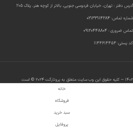
آدرس دفتر : تهران، خیابان فردوسی جنوبی، بالاتر از کوچه هنر، پلاک 205
شماره تماس:
02133114284
تماس ضروری :
09120448804
کد پستی: 1144614454
۱۴۰۲ ~ کلیه حقوق این وب سایت متعلق به پروتارگت ۲۰۲۴ ©️ است.
خانه
فروشگاه
سبد خرید
پروفایل