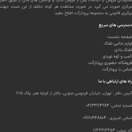
نمایندگی فروش یا خدمات پس از فروش ندارد و تراکنش های مالی از طریق دفتر
مرکزی صورت می گیرد .در صورت مشاهده هر گونه تخلف از این دست جهت
پیگیری قانونی به مجموعه پروتارگت اطلاع دهید.
دسترسی های سریع
صفحه نخست
لوازم جانبی تفنگ
تفنگ بادی
کمپ و کوه نوردی
فروشگاه حضوری پروتارگت
تماس با پروتارگت
راه های ارتباطی با ما
آدرس دفتر : تهران، خیابان فردوسی جنوبی، بالاتر از کوچه هنر، پلاک 205
شماره تماس:
02133114284
تماس ضروری :
09120448804
کد پستی: 1144614454