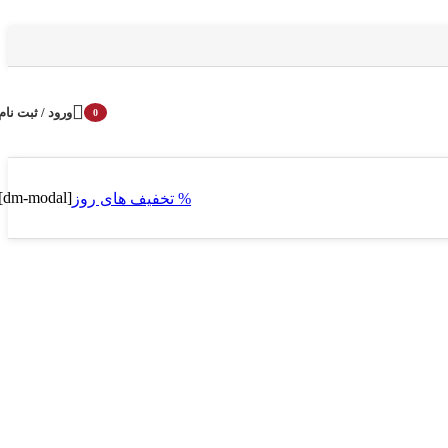
ورود / ثبت نام
0
محصول
[dm-modal]
% تخفیف های روز