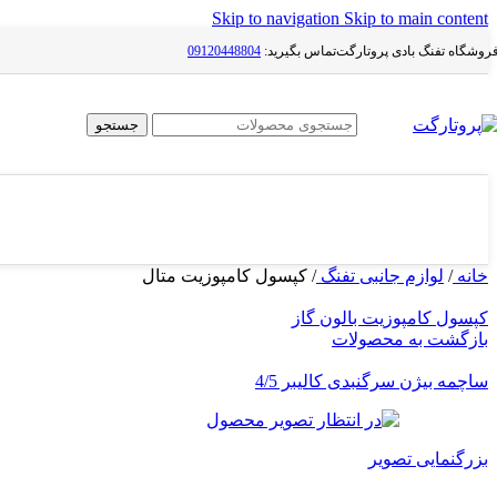
Skip to navigation
Skip to main content
هانتر - Hunter
روشگاه تفنگ بادی پروتارگت
تماس بگیرید:
09120448804
آرتمیس – Artemis
تپانچه بادی - AirPistol
جستجو
تفنگ بادی PCP
ایرآرمز - AirArms
والتر - Walther
خانه
/
لوازم جانبی تفنگ
/
کپسول کامپوزیت متال
هاتسان - Hatsan
کپسول کامپوزیت بالون گاز
بروکوک - Brocock
بازگشت به محصولات
اوانیکس - Evanix
ساچمه بیژن سرگنبدی کالیبر 4/5
بنجامین - Benjamin
تفنگ بادی فنری
بزرگنمایی تصویر
سایر تفنگ‌های بادی