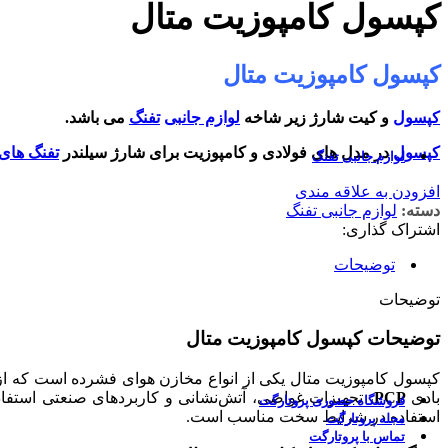
کپسول کامپوزیت متال
دی‌استیت - DayState
کالیبرگان - KalibrGun
کپسول کامپوزیت متال
اشتایر-Steyr
کپسول
و کیت شارژ زیر شاخه
لوازم جانبی
تفنگ
می باشد.
ایرگان تکنولوژی - Airgun Technology
کپسول
در مدل های فولادی و کامپوزیت برای شارژ سیلندر
تفنگ های
لوازم جانبی تفنگ
افزودن به علاقه مندی
دسته:
لوازم جانبی تفنگ
ساچمه تفنگ بادی
دوربین تفنگ بادی
اشتراک گذاری:
پایه دوربین تفنگ
کاور و هاردکیس تفنگ
توضیحات
کپسول و تلمبه تفنگ PCP
سیبل تیراندازی
توضیحات
توضیحات کپسول کامپوزیت متال
کپسول کامپوزیت متال یکی از انواع مخازن هوای فشرده است که از
بادی
PCP
، تجهیزات غواصی، آتش‌نشانی و کاربردهای صنعتی استف
فروشگاه حضوری پروتارگت
استفاده در شرایط سخت مناسب است.
مجله پروتارگت
تماس با پروتارگت