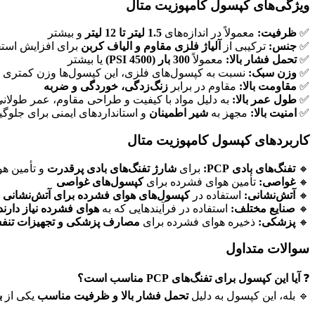
ویژگی‌های کپسول کامپوزیت متال
✅
ظرفیت:
معمولاً در اندازه‌های
1.5 لیتر تا 12 لیتر
و بیشتر
✅
جنس:
ترکیبی از
آلیاژ فلزی مقاوم و الیاف کربن
برای افزایش است
✅
تحمل فشار بالا:
معمولاً
300 بار (4500 PSI)
یا بیشتر
✅
وزن سبک:
نسبت به کپسول‌های فلزی، این کپسول‌ها وزن کمتری دارن
✅
مقاومت بالا:
مقاوم در برابر
زنگ‌زدگی، خوردگی و ضربه
✅
طول عمر بالا:
به دلیل مواد با کیفیت و طراحی مقاوم، عمر طولانی 
✅
امنیت بالا:
مجهز به
شیر اطمینان
و استانداردهای ایمنی برای جلوگ
کاربردهای کپسول کامپوزیت متال
🔸
تفنگ‌های بادی PCP:
برای
شارژ تفنگ‌های بادی پرقدرت
و تأمین ه
🔸
غواصی:
تأمین هوای فشرده برای
کپسول‌های غواصی
🔸
آتش‌نشانی:
استفاده در
کپسول‌های هوای فشرده برای آتش‌نشانی
🔸
صنایع مختلف:
استفاده در فرآیندهایی که به
هوای فشرده نیاز دارند
🔸
پزشکی:
ذخیره هوای فشرده برای
مصارف پزشکی و تجهیزات تنف
سوالات متداول
❓
آیا این کپسول برای تفنگ‌های PCP مناسب است؟
🔹 بله، این کپسول به دلیل
تحمل فشار بالا و ظرفیت مناسب
یکی از
ب