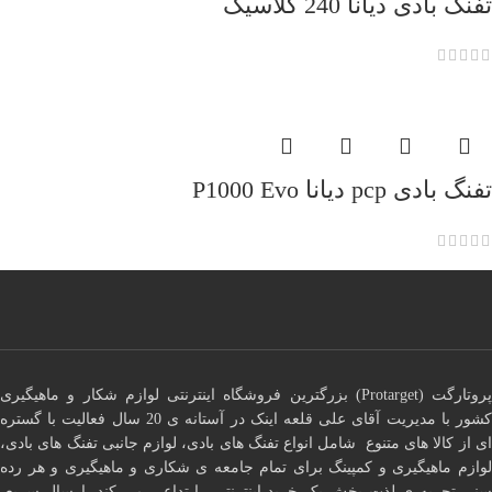
تفنگ بادی دیانا 240 کلاسیک
تفنگ بادی pcp دیانا P1000 Evo
پروتارگت (Protarget) بزرگترین فروشگاه اینترنتی لوازم شکار و ماهیگیری
کشور با مدیریت آقای علی قلعه اینک در آستانه ی 20 سال فعالیت با گستره
ای از کالا های متنوع شامل انواع تفنگ های بادی، لوازم جانبی تفنگ های بادی،
لوازم ماهیگیری و کمپینگ برای تمام جامعه ی شکاری و ماهیگیری و هر رده
سنی تجربه ی لذت بخش یک خرید اینترنتی را تداعی می کند. ارسال سریع،