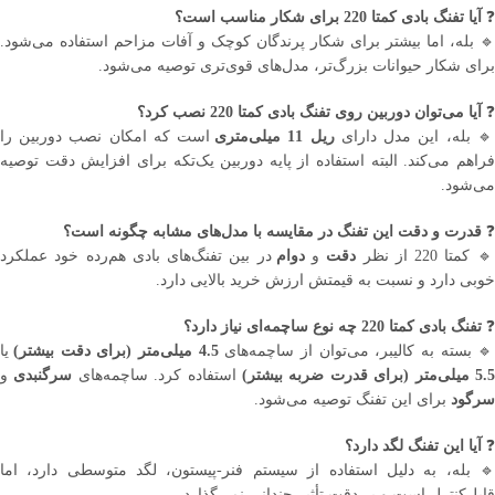
❓
آیا تفنگ بادی کمتا 220 برای شکار مناسب است؟
🔹 بله، اما بیشتر برای شکار پرندگان کوچک و آفات مزاحم استفاده می‌شود.
برای شکار حیوانات بزرگ‌تر، مدل‌های قوی‌تری توصیه می‌شود.
❓
آیا می‌توان دوربین روی تفنگ بادی کمتا 220 نصب کرد؟
 بله، این مدل دارای
ریل 11 میلی‌متری
است که امکان نصب دوربین را
فراهم می‌کند. البته استفاده از پایه دوربین یک‌تکه برای افزایش دقت توصیه
می‌شود.
❓
قدرت و دقت این تفنگ در مقایسه با مدل‌های مشابه چگونه است؟
 کمتا 220 از نظر
دقت
و
دوام
در بین تفنگ‌های بادی هم‌رده خود عملکرد
خوبی دارد و نسبت به قیمتش ارزش خرید بالایی دارد.
❓
تفنگ بادی کمتا 220 چه نوع ساچمه‌ای نیاز دارد؟
 بسته به کالیبر، می‌توان از ساچمه‌های
4.5 میلی‌متر (برای دقت بیشتر)
یا
5. میلی‌متر (برای قدرت ضربه بیشتر)
استفاده کرد. ساچمه‌های
سرگنبدی
و
سرگود
برای این تفنگ توصیه می‌شود.
❓
آیا این تفنگ لگد دارد؟
🔹 بله، به دلیل استفاده از سیستم فنر-پیستون، لگد متوسطی دارد، اما
قابل‌کنترل است و بر دقت تأثیر چندانی نمی‌گذارد.