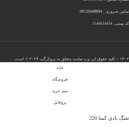
تماس ضروری :
09120448804
کد پستی: 1144614454
۱۴۰۲ ~ کلیه حقوق این وب سایت متعلق به پروتارگت ۲۰۲۴ ©️ است.
خانه
فروشگاه
سبد خرید
پروفایل
تفنگ بادی کمتا 220