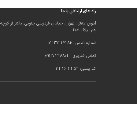
راه های ارتباطی با ما
آدرس دفتر : تهران، خیابان فردوسی جنوبی، بالاتر از کوچه
هنر، پلاک 205
شماره تماس:
02133114284
تماس ضروری :
09120448804
کد پستی: 1144614454