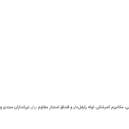
 مکانیزم کمرشکن، لوله رایفل‌دار و قنداق استتار مقاوم
برای
تیراندازان مبتدی و