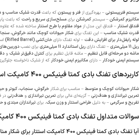
سیستم فنرپیستونی
– بهره‌گیری از
فنر و پیستون
که باعث
قدرت شلیک مناسب و دو
مکانیزم کمرشکن
– سیستم
کمرشکن
برای
مسلح‌سازی سریع و راحت
که باعث پاید
قنداق استتار
– قنداق این مدل از
مواد مقاوم با طرح استتار
ساخته شده که علاوه ب
قدرت شلیک مناسب
– این تفنگ برای
شکار حیوانات کوچک مانند خرگوش، سنجاب
لوله رایفل‌دار برای افزایش دقت
– لوله تفنگ دارای
خان‌کشی (Rifled Barrel)
است
ریل 11 میلی‌متری
– تفنگ دارای
ریل استاندارد 11 میلی‌متری
برای نصب
دوربین‌های 
ماشه دو مرحله‌ای قابل تنظیم
– ماشه قابل تنظیم برای
کنترل دقیق‌تر شلیک
و
دقت
سیستم ایمنی خودکار
– دارای
مکانیزم ایمنی خودکار
که از شلیک ناخواسته جلوگیری م
کاربردهای تفنگ بادی کمتا فینیکس 400 کامپکت استتار
شکار حیوانات کوچک و متوسط
– مناسب برای شکار
خرگوش، سنجاب، کبوتر و حیو
تمرین تیراندازی و هدف‌زنی
– گزینه‌ای عالی برای
تمرین تیراندازی
و
هدف‌زنی
در ف
تفریح و سرگرمی
– به دلیل
طراحی استتار و وزن سبک
، برای
تیراندازان مبتدی و حر
سوالات متداول تفنگ بادی کمتا فینیکس 400 کامپکت استتار
آیا تفنگ بادی کمتا فینیکس 400 کامپکت استتار برای شکار مناسب است؟