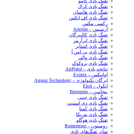
تفنگ بادی گامو
تفنگ بادی کرال
تفنگ بادی هاتسان
تفنگ بادی اف ایکس
رکسی مکس
آرتمیس – Artemis
تفنگ بادی کالیبرگان
تفنگ بادی ایرآرمز
تفنگ بادی اشتایر
تفنگ بادی بی اس آ
تفنگ بادی والتر
تفنگ بادی بروکوک
تپانچه بادی – AirPistol
اوانیکس – Evanix
ایرگان تکنولوژی – Airgun Technology
ایکول – Ekol
بنجامین – Benjamin
تفنگ بادی چینی
تفنگ بادی دی استیت
تفنگ بادی کمتا
تفنگ بادی نوریکا
تفنگ بادی هوگلو
رومنتون – Romentone
سایر تفنگ‌های بادی