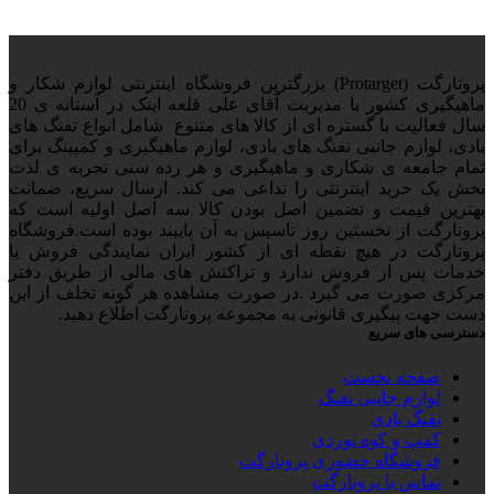
پروتارگت (Protarget) بزرگترین فروشگاه اینترنتی لوازم شکار و
ماهیگیری کشور با مدیریت آقای علی قلعه اینک در آستانه ی 20
سال فعالیت با گستره ای از کالا های متنوع شامل انواع تفنگ های
بادی، لوازم جانبی تفنگ های بادی، لوازم ماهیگیری و کمپینگ برای
تمام جامعه ی شکاری و ماهیگیری و هر رده سنی تجربه ی لذت
بخش یک خرید اینترنتی را تداعی می کند. ارسال سریع، ضمانت
بهترین قیمت و تضمین اصل بودن کالا سه اصل اولیه است که
پروتارگت از نخستین روز تاسیس به آن پایبند بوده است.فروشگاه
پروتارگت در هیچ نقطه ای از کشور ایران نمایندگی فروش یا
خدمات پس از فروش ندارد و تراکنش های مالی از طریق دفتر
مرکزی صورت می گیرد .در صورت مشاهده هر گونه تخلف از این
دست جهت پیگیری قانونی به مجموعه پروتارگت اطلاع دهید.
دسترسی های سریع
صفحه نخست
لوازم جانبی تفنگ
تفنگ بادی
کمپ و کوه نوردی
فروشگاه حضوری پروتارگت
تماس با پروتارگت