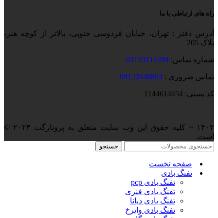
راه های ارتباطی با ما
آدرس دفتر : تهران، خیابان فردوسی جنوبی، بالاتر از کوچه هنر،
پلاک 205
شماره تماس:
02133114284
تماس ضروری :
09120448804
کد پستی: 1144614454
۱۴۰۲ ~ کلیه حقوق این وب سایت متعلق به پروتارگت ۲۰۲۴ ©️
است.
جستجو
صفحه نخست
تفنگ بادی
تفنگ بادی pcp
تفنگ بادی فنری
تفنگ بادی دیانا
تفنگ بادی وایرخ