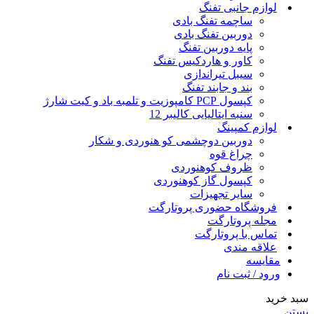
لوازم جانبی تفنگ
ساچمه تفنگ بادی
دوربین تفنگ بادی
پایه دوربین تفنگ
کاور و هاردکیس تفنگ
سیبل تیراندازی
بند و جابند تفنگ
کپسول PCP کامپوزیت و تلمبه باد و کیت شارژ
سنبه ایتالیایی کالیبر 12
لوازم کمپینگ
دوربین دوچشمی کو هنوردی و شکار
چراغ قوه
ظروف کوهنوردی
کپسول گاز کوهنوردی
سایر تجهیزات
فروشگاه حضوری پروتارگت
مجله پروتارگت
تماس با پروتارگت
علاقه مندی
مقایسه
ورود / ثبت نام
سبد خرید
بستن