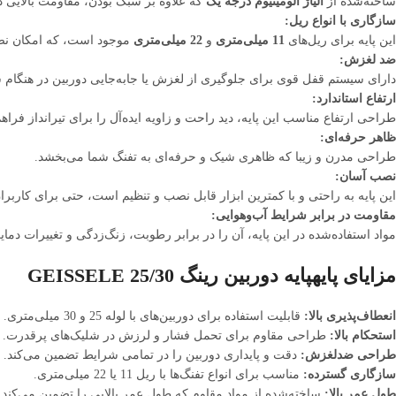
ساخته‌شده از
آلیاژ آلومینیوم درجه یک
که علاوه بر سبک بودن، مقاومت بالایی
سازگاری با انواع ریل:
این پایه برای ریل‌های
11 میلی‌متری
و
22 میلی‌متری
موجود است، که امکان نصب 
ضد لغزش:
دارای سیستم قفل قوی برای جلوگیری از لغزش یا جابه‌جایی دوربین در هنگام 
ارتفاع استاندارد:
طراحی ارتفاع مناسب این پایه، دید راحت و زاویه ایده‌آل را برای تیرانداز فراهم
ظاهر حرفه‌ای:
طراحی مدرن و زیبا که ظاهری شیک و حرفه‌ای به تفنگ شما می‌بخشد.
نصب آسان:
این پایه به راحتی و با کمترین ابزار قابل نصب و تنظیم است، حتی برای کاربرا
مقاومت در برابر شرایط آب‌وهوایی:
مواد استفاده‌شده در این پایه، آن را در برابر رطوبت، زنگ‌زدگی و تغییرات دما
مزایای پایهپایه دوربین رینگ 25/30 GEISSELE
انعطاف‌پذیری بالا:
قابلیت استفاده برای دوربین‌های با لوله 25 و 30 میلی‌متری.
استحکام بالا:
طراحی مقاوم برای تحمل فشار و لرزش در شلیک‌های پرقدرت.
طراحی ضدلغزش:
دقت و پایداری دوربین را در تمامی شرایط تضمین می‌کند.
سازگاری گسترده:
مناسب برای انواع تفنگ‌ها با ریل 11 یا 22 میلی‌متری.
طول عمر بالا:
ساخته‌شده از مواد مقاوم که طول عمر بالایی را تضمین می‌کند.