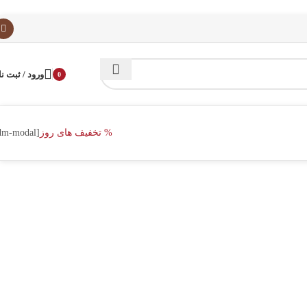
ورود / ثبت نا
0
محصول
% تخفیف های روز
[dm-modal]