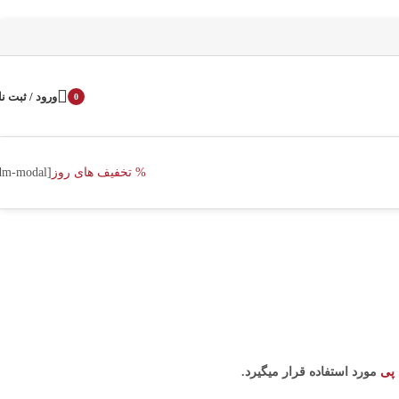
ورود / ثبت نا
0
محصول
% تخفیف های روز
[dm-modal]
پی
مورد استفاده قرار میگیرد.