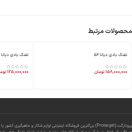
محصولات مرتبط
تفنگ بادی دیانا ۵۶
تفنگ بادی دیانا 45
158,000,000
تومان
125,000,000
توم
پروتارگت (Protarget) بزرگترین فروشگاه اینترنتی لوازم شکار و ماهیگیری 