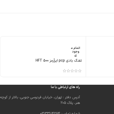
اتمام م
وجود
ی
تفنگ بادی pcp ایرآرمز HFT 500
راه های ارتباطی با ما
آدرس دفتر : تهران، خیابان فردوسی جنوبی، بالاتر از کوچه
هنر، پلاک 205
شماره تماس:
02133114284