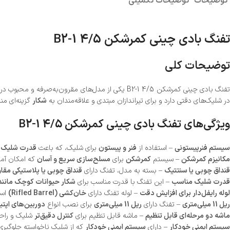
توضیحات
توضیحات تکمیلی
تفنگ بادی چینی کمرشکن B2-1 4/5
توضیحات کلی
فنگ بادی چینی کمرشکن B2-1 4/5 یکی از مدل‌های مقرون‌به‌صرفه و محبوب در بازار تفنگ‌های بادی است که برای
در شلیک‌های دقتی دارد و برای تیراندازان مبتدی و علاقه‌مندان به
شکار
گزینه‌ای م
ویژگی‌های تفنگ بادی چینی کمرشکن B2-1 4/5
سیستم فنرپیستونی
– استفاده از
فنر و پیستون
برای شلیک، که باعث
قدرت شلیک 
مکانیزم کمرشکن
– سیستم
کمرشکن
برای
مسلح‌سازی سریع و آسان
که امکان آماد
قنداق چوبی یا سنتتیک
– بسته به مدل، تفنگ دارای
قنداق چوبی یا پلاستیکی مقا
قدرت شلیک مناسب
– این تفنگ با قدرت مناسب برای
شکار حیوانات کوچک مانن
لوله رایفل‌دار برای افزایش دقت
– لوله تفنگ دارای
خان‌کشی (Rifled Barrel)
است
ریل 11 میلی‌متری
– تفنگ دارای
ریل 11 میلی‌متری
برای نصب انواع
دوربین‌های اپتی
ماشه دو مرحله‌ای قابل تنظیم
– ماشه قابل تنظیم برای
کنترل دقیق‌تر
شلیک و راحت
سیستم ایمنی خودکار
– دارای
سیستم ایمنی خودکار
که از شلیک ناخواسته جلوگیری 