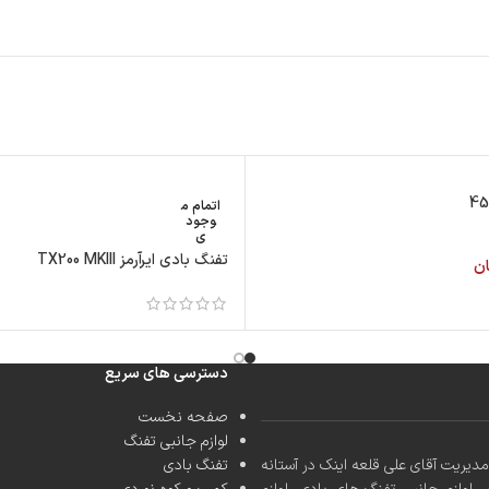
اتمام م
وجود
ی
تفنگ بادی ایرآرمز TX200 MKIII
ان
دسترسی های سریع
صفحه نخست
لوازم جانبی تفنگ
کشور با مدیریت آقای علی قلعه اینک در آستانه
تفنگ بادی