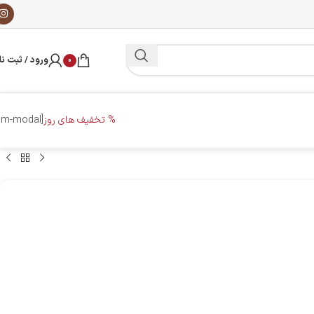
ورود / ثبت نا
0
% تخفیف های روز
[dm-modal]