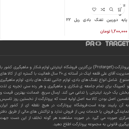
اتمام م
وجود
ی
پایه دوربین تفنگ بادی ریل 22
دیسکاوری
1,200,000
تومان
پروتارگت (Protarget) بزرگترین فروشگاه اینترنتی لوازم شکار و ماهیگیری کشور با
مدیریت آقای علی قلعه اینک در آستانه ی 20 سال فعالیت با گستره ای از کالا های
متنوع شامل انواع تفنگ های بادی، لوازم جانبی تفنگ های بادی، لوازم ماهیگیری
و کمپینگ برای تمام جامعه ی شکاری و ماهیگیری و هر رده سنی تجربه ی لذت
بخش یک خرید اینترنتی را تداعی می کند. ارسال سریع، ضمانت بهترین قیمت و
تضمین اصل بودن کالا سه اصل اولیه است که پروتارگت از نخستین روز تاسیس
به آن پایبند بوده است.فروشگاه پروتارگت در هیچ نقطه ای از کشور ایران
نمایندگی فروش یا خدمات پس از فروش ندارد و تراکنش های مالی از طریق دفتر
مرکزی صورت می گیرد .در صورت مشاهده هر گونه تخلف از این دست جهت
پیگیری قانونی به مجموعه پروتارگت اطلاع دهید.