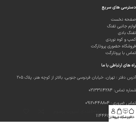
دسترسی های سریع
صفحه نخست
لوازم جانبی تفنگ
تفنگ بادی
کمپ و کوه نوردی
فروشگاه حضوری پروتارگت
تماس با پروتارگت
راه های ارتباطی با ما
آدرس دفتر : تهران، خیابان فردوسی جنوبی، بالاتر از کوچه هنر، پلاک 205
شماره تماس:
02133114284
تماس ضروری :
09120448804
ساچمه گرد500عددی اسپورت پرمیوم
کد پستی: 1144614454
خانه
فروشگاه
سبد خرید
پروفایل